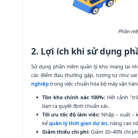
Phần mề
2. Lợi ích khi sử dụng 
Sử dụng phần mềm quản lý kho mang lại nhiều
các điểm đau thường gặp, tương tự như vai 
nghiệp
trong việc chuẩn hóa bộ máy vận hành. 
Tồn kho chính xác 100%:
Hết cảnh "trê
bạn ra quyết định chuẩn xác.
Tối ưu tốc độ làm việc:
Nhập – xuất – 
kể
quản lý thời gian dự án
, nâng cao n
Giảm thiểu chi phí:
Giảm 20–40% chi phí