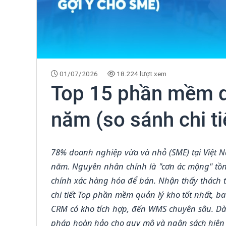
01/07/2026
18.224 lượt xem
Top 15 phần mềm qu
năm (so sánh chi ti
78% doanh nghiệp vừa và nhỏ (SME) tại Việt 
năm. Nguyên nhân chính là "cơn ác mộng" tồn k
chính xác hàng hóa để bán. Nhận thấy thách 
chi tiết Top phần mềm quản lý kho tốt nhất, b
CRM có kho tích hợp, đến WMS chuyên sâu. Dàn
pháp hoàn hảo cho quy mô và ngân sách hiện tạ