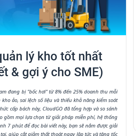
ản lý kho tốt nhất
ết & gợi ý cho SME)
Nam đang bị "bốc hơi" từ 8% đến 25% doanh thu mỗi
ho ảo, sai lệch số liệu và thiếu khả năng kiểm soát
thức cấp bách này, CloudGO đã tổng hợp và so sánh
ao gồm mọi lựa chọn từ giải pháp miễn phí, hệ thống
h 7 phút để đọc bài viết này, bạn sẽ nắm được giải
i, giúp cắt giảm thất thoát ngay lập tức và tăng tốc