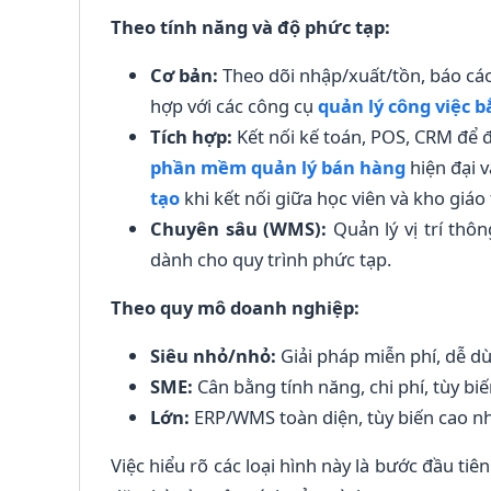
Theo tính năng và độ phức tạp:
Cơ bản:
Theo dõi nhập/xuất/tồn, báo cá
hợp với các công cụ
quản lý công việc 
Tích hợp:
Kết nối kế toán, POS, CRM để 
phần mềm quản lý bán hàng
hiện đại 
tạo
khi kết nối giữa học viên và kho giáo 
Chuyên sâu (WMS):
Quản lý vị trí thô
dành cho quy trình phức tạp.
Theo quy mô doanh nghiệp:
Siêu nhỏ/nhỏ:
Giải pháp miễn phí, dễ d
SME:
Cân bằng tính năng, chi phí, tùy biế
Lớn:
ERP/WMS toàn diện, tùy biến cao nh
Việc hiểu rõ các loại hình này là bước đầu ti