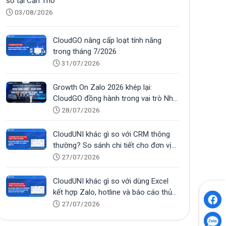
số tại Cần Thơ
03/08/2026
CloudGO nâng cấp loạt tính năng
trong tháng 7/2026
31/07/2026
Growth On Zalo 2026 khép lại:
CloudGO đồng hành trong vai trò Nhà
tài trợ Bạc
28/07/2026
CloudUNI khác gì so với CRM thông
thường? So sánh chi tiết cho đơn vị
tuyển sinh
27/07/2026
CloudUNI khác gì so với dùng Excel
kết hợp Zalo, hotline và báo cáo thủ
công?
27/07/2026