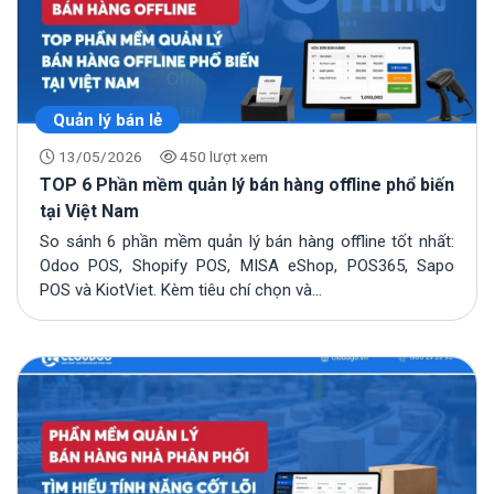
Growth On Zalo 2026 khép lại: CloudGO
đồng hành trong vai trò Nhà tài trợ Bạc
28/07/2026
CloudGO đồng hành cùng Growth On Zalo
Quản lý bán lẻ
2026 với vai trò Nhà tài trợ Bạc
13/05/2026
450 lượt xem
17/07/2026
TOP 6 Phần mềm quản lý bán hàng offline phổ biến
tại Việt Nam
So sánh 6 phần mềm quản lý bán hàng offline tốt nhất:
Odoo POS, Shopify POS, MISA eShop, POS365, Sapo
POS và KiotViet. Kèm tiêu chí chọn và...