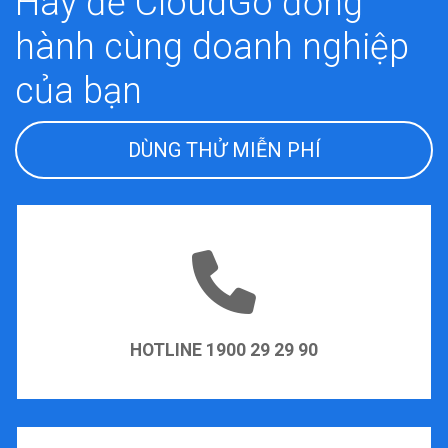
Hãy để CloudGo đồng
hành cùng doanh nghiệp
của bạn
DÙNG THỬ MIỄN PHÍ
HOTLINE 1900 29 29 90