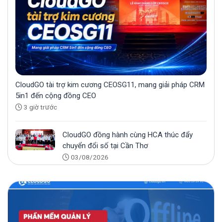
khách hàng cũ này nếu bạn không muốn
mất khách hàng
Digital marketing B2B strategy là gì? Cách
xây dựng chiến lược chăm sóc khách hàng
doanh nghiệp hiệu quả
CloudGO tài trợ kim cương CEOSG11, mang giải pháp CRM
5in1 đến cộng đồng CEO
3 giờ trước
CloudGO đồng hành cùng HCA thúc đẩy
chuyển đổi số tại Cần Thơ
03/08/2026
CloudGO nâng cấp loạt tính năng trong
tháng 7/2026
31/07/2026