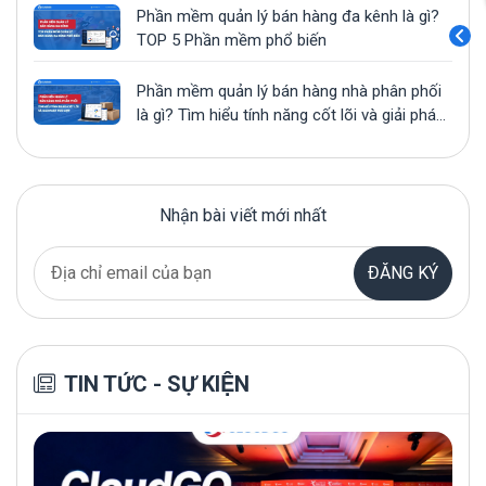
Phần mềm quản lý bán hàng đa kênh là gì?
TOP 5 Phần mềm phổ biến
Phần mềm quản lý bán hàng nhà phân phối
là gì? Tìm hiểu tính năng cốt lõi và giải pháp
phù hợp
Top 7 phần mềm quản lý bán hàng online uy
tín tại Việt Nam
Nhận bài viết mới nhất
Tổng hợp 10 Mẫu báo cáo doanh thu bằng
Excel hoàn toàn MIỄN PHÍ
ĐĂNG KÝ
Cách viết mail đề xuất tăng lương chuyên
nghiệp, tăng tỷ lệ được duyệt
TIN TỨC - SỰ KIỆN
Quản lý pipeline bán hàng hiệu quả bằng
CRM: 6 Bước triển khai cho SME Việt
Áp dụng ngay mẫu tin nhắn chăm sóc