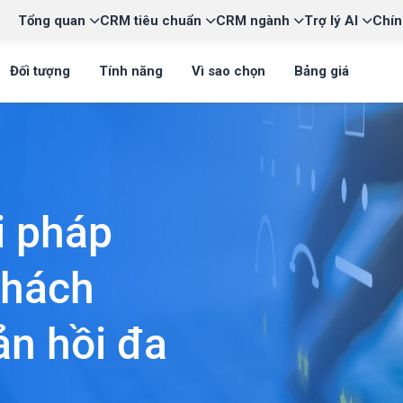
Tổng quan
CRM tiêu chuẩn
CRM ngành
Trợ lý AI
Chín
Đối tượng
Tính năng
Vì sao chọn
Bảng giá
i pháp
khách
ản hồi đa