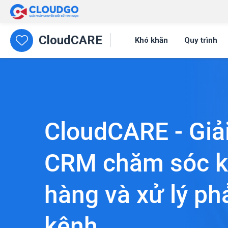
CloudCARE
Khó khăn
Quy trình
CloudCARE - Giả
CRM chăm sóc 
hàng và xử lý ph
kênh