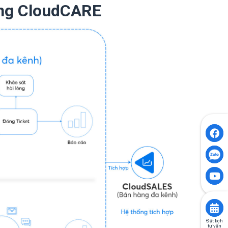
ằng CloudCARE
Đặt lịch
tư vấn