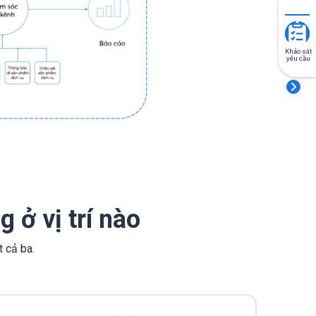
Khảo sát
yêu cầu
ở vị trí nào
t cả ba.