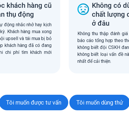
c khách hàng cũ
Không có dữ
àn thụ động
chất lượng 
ở đâu
tự động nhắc nhở hay kịch
kỳ. Khách hàng mua xong
Không thu thập đánh giá 
hội upsell và tái mua bị bỏ
báo cáo tổng hợp theo thờ
tệp khách hàng đã có đang
không biết đội CSKH đang
khi chi phí tìm khách mới
không biết loại vấn đề n
nhất để cải thiện.
Tôi muốn được tư vấn
Tôi muốn dùng thử