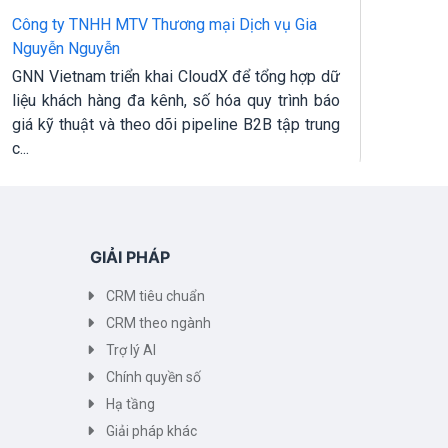
Công ty TNHH MTV Thương mại Dịch vụ Gia
Công
Nguyễn Nguyễn
Công
GNN Vietnam triển khai CloudX để tổng hợp dữ
chu 
liệu khách hàng đa kênh, số hóa quy trình báo
quản
giá kỹ thuật và theo dõi pipeline B2B tập trung
dõi hi
c...
GIẢI PHÁP
CRM tiêu chuẩn
CRM theo ngành
Trợ lý AI
Chính quyền số
Hạ tầng
Giải pháp khác