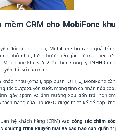
hần mềm CRM cho MobiFone khu
ển đổi số quốc gia, MobiFone tin rằng quá trình
ng nhỏ nhất, từng bước tiến gần tới mục tiêu lớn
ó, MobiFone khu vực 2 đã chọn Công ty TNHH Công
huyển đổi số của mình.
khác nhau (email, app push, OTT,...),MobiFone cần
ơng tác được xuyên suốt, mang tính cá nhân hóa cao:
ránh gây spam và ảnh hưởng xấu đến trải nghiệm
 khách hàng của CloudGO được thiết kế để đáp ứng
 quan hệ khách hàng (CRM) vào
công tác chăm sóc
ác chương trình khuyến mãi và các báo cáo quản trị