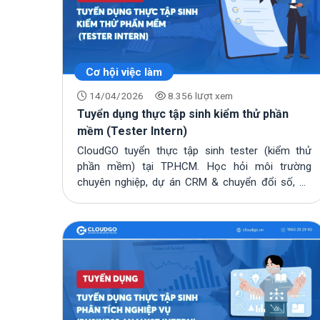
Cơ hội việc làm
14/04/2026
8.356 lượt xem
Tuyển dụng thực tập sinh kiểm thử phần
mềm (Tester Intern)
CloudGO tuyển thực tập sinh tester (kiểm thử
phần mềm) tại TP.HCM. Học hỏi môi trường
chuyên nghiệp, dự án CRM & chuyển đổi số, hỗ
trợ đào t...