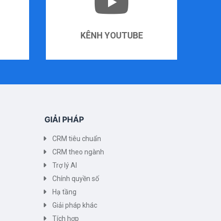
KÊNH YOUTUBE
GIẢI PHÁP
CRM tiêu chuẩn
CRM theo ngành
Trợ lý AI
Chính quyền số
Hạ tầng
Giải pháp khác
Tích hợp