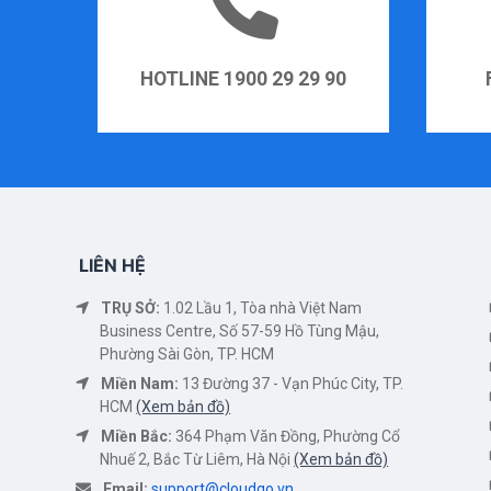
HOTLINE 1900 29 29 90
LIÊN HỆ
TRỤ SỞ:
1.02 Lầu 1, Tòa nhà Việt Nam
Business Centre, Số 57-59 Hồ Tùng Mậu,
Phường Sài Gòn, TP. HCM
Miền Nam:
13 Đường 37 - Vạn Phúc City, TP.
HCM
(Xem bản đồ)
Miền Bắc:
364 Phạm Văn Đồng, Phường Cổ
Nhuế 2, Bắc Từ Liêm, Hà Nội
(Xem bản đồ)
Email:
support@cloudgo.vn