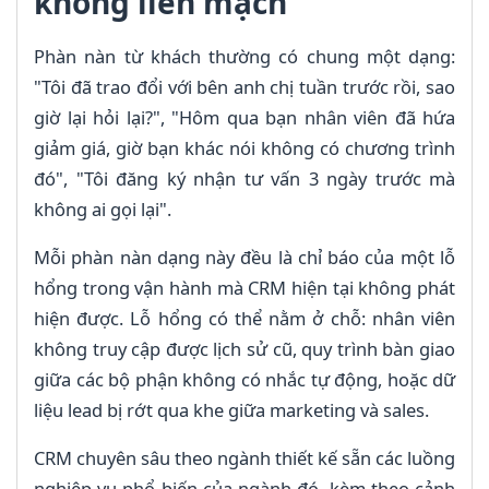
không liền mạch
Phàn nàn từ khách thường có chung một dạng:
"Tôi đã trao đổi với bên anh chị tuần trước rồi, sao
giờ lại hỏi lại?", "Hôm qua bạn nhân viên đã hứa
giảm giá, giờ bạn khác nói không có chương trình
đó", "Tôi đăng ký nhận tư vấn 3 ngày trước mà
không ai gọi lại".
Mỗi phàn nàn dạng này đều là chỉ báo của một lỗ
hổng trong vận hành mà CRM hiện tại không phát
hiện được. Lỗ hổng có thể nằm ở chỗ: nhân viên
không truy cập được lịch sử cũ, quy trình bàn giao
giữa các bộ phận không có nhắc tự động, hoặc dữ
liệu lead bị rớt qua khe giữa marketing và sales.
CRM chuyên sâu theo ngành thiết kế sẵn các luồng
nghiệp vụ phổ biến của ngành đó, kèm theo cảnh