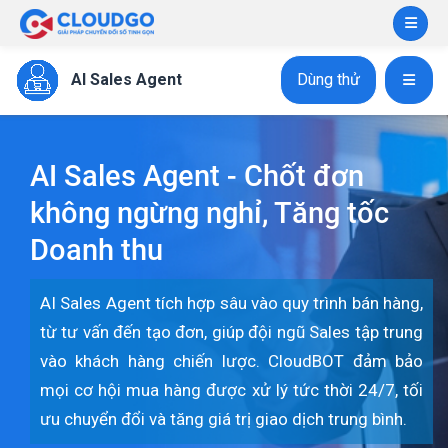
AI Sales Agent
Dùng thử
AI Sales Agent - Chốt đơn
không ngừng nghỉ, Tăng tốc
Doanh thu
AI Sales Agent tích hợp sâu vào quy trình bán hàng,
từ tư vấn đến tạo đơn, giúp đội ngũ Sales tập trung
vào khách hàng chiến lược. CloudBOT đảm bảo
mọi cơ hội mua hàng được xử lý tức thời 24/7, tối
ưu chuyển đổi và tăng giá trị giao dịch trung bình.