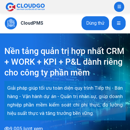
CloudPMS
Dùng thử
Nền tảng quản trị hợp nhất CRM
+ WORK + KPI + P&L dành riêng
cho công ty phần mềm
Giải pháp giúp tối ưu toàn diện quy trình Tiếp thị - Bán
hàng - Vận hành dự án - Quản trị nhân sự, giúp doanh
nghiệp phần mềm kiểm soát chi phí thực, đo lường
hiệu suất thực và tăng trưởng bền vững.
9.005 lượt xem