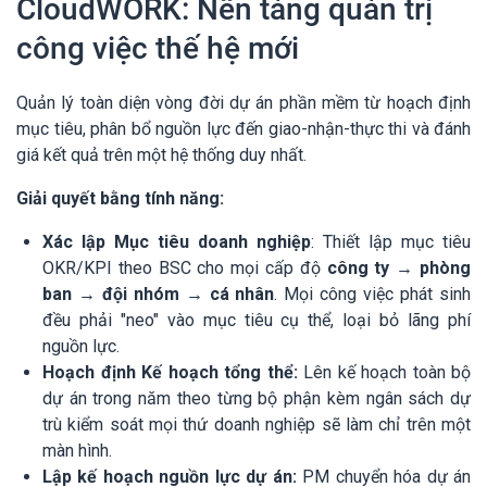
CloudWORK: Nền tảng quản trị
công việc thế hệ mới
Quản lý toàn diện vòng đời dự án phần mềm từ hoạch định
mục tiêu, phân bổ nguồn lực đến giao-nhận-thực thi và đánh
giá kết quả trên một hệ thống duy nhất.
Giải quyết bằng tính năng:
Xác lập Mục tiêu doanh nghiệp
: Thiết lập mục tiêu
OKR/KPI theo BSC cho mọi cấp độ
công ty → phòng
ban → đội nhóm → cá nhân
. Mọi công việc phát sinh
đều phải "neo" vào mục tiêu cụ thể, loại bỏ lãng phí
nguồn lực.
Hoạch định Kế hoạch tổng thể:
Lên kế hoạch toàn bộ
dự án trong năm theo từng bộ phận kèm ngân sách dự
trù kiểm soát mọi thứ doanh nghiệp sẽ làm chỉ trên một
màn hình.
Lập kế hoạch nguồn lực dự án:
PM chuyển hóa dự án