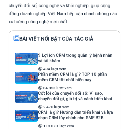
chuyển đổi số, công nghệ và khởi nghiệp, giúp cộng
đồng doanh nghiệp Việt Nam tiếp cận nhanh chóng các
xu hướng công nghệ mới nhất.
BÀI VIẾT NỔI BẬT CỦA TÁC GIẢ
9 Lợi ích CRM trong quản lý bệnh nhân
và tái khám
494 lượt xem
Phần mềm CRM là gì? TOP 10 phần
mềm CRM tốt nhất hiện nay
84.853 lượt xem
Cốt lõi của chuyển đổi số: Vì sao,
chuyển đổi gì, giá trị và cách triển khai
2.470 lượt xem
CRM là gì? Hướng dẫn triển khai và lựa
chọn CRM tùy chỉnh cho SME B2B
118.670 lượt xem