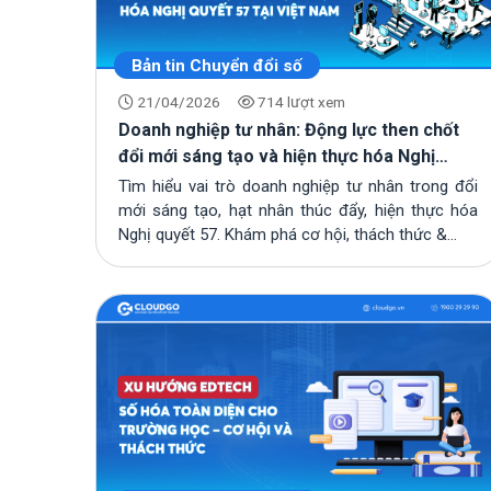
Bản tin Chuyển đổi số
21/04/2026
714 lượt xem
Doanh nghiệp tư nhân: Động lực then chốt
đổi mới sáng tạo và hiện thực hóa Nghị
quyết 57 tại Việt Nam
Tìm hiểu vai trò doanh nghiệp tư nhân trong đổi
mới sáng tạo, hạt nhân thúc đẩy, hiện thực hóa
Nghị quyết 57. Khám phá cơ hội, thách thức &...