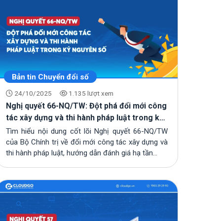
nghiệp Việt
Nghị quyết 66-NQ/TW: Đột phá đổi
CloudGO đồng hành cùng HCA thúc
mới công tác xây dựng và thi hành
đẩy chuyển đổi số tại Cần Thơ
pháp luật trong kỷ nguyên số
03/08/2026
CloudGO nâng cấp loạt tính năng
Bản tin Chuyển đổi số
trong tháng 7/2026
24/10/2025
1.135 lượt xem
31/07/2026
Nghị quyết 66-NQ/TW: Đột phá đổi mới công
tác xây dựng và thi hành pháp luật trong kỷ
Growth On Zalo 2026 khép lại:
nguyên số
CloudGO đồng hành trong vai trò
Tìm hiểu nội dung cốt lõi Nghị quyết 66-NQ/TW
Nhà tài trợ Bạc
28/07/2026
của Bộ Chính trị về đổi mới công tác xây dựng và
thi hành pháp luật, hướng dẫn đánh giá hạ tần...
CloudGO đồng hành cùng Growth
On Zalo 2026 với vai trò Nhà tài trợ
Bạc
17/07/2026