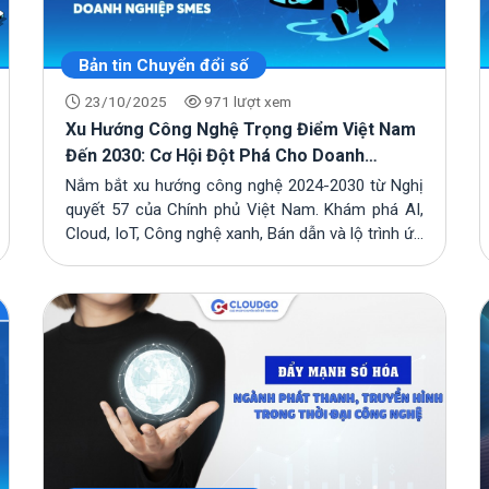
Bản tin Chuyển đổi số
23/10/2025
971 lượt xem
Xu Hướng Công Nghệ Trọng Điểm Việt Nam
Đến 2030: Cơ Hội Đột Phá Cho Doanh
Nghiệp SMEs
Nắm bắt xu hướng công nghệ 2024-2030 từ Nghị
quyết 57 của Chính phủ Việt Nam. Khám phá AI,
Cloud, IoT, Công nghệ xanh, Bán dẫn và lộ trình ứ...