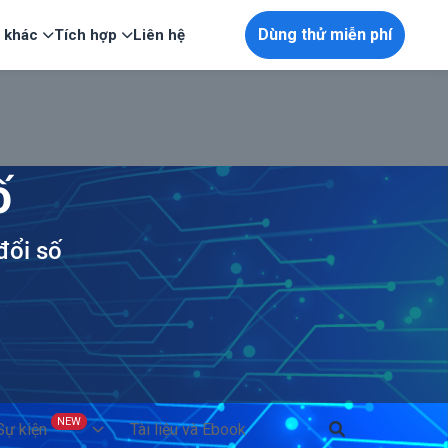
Dùng thử miễn phí
p khác
Tích hợp
Liên hệ
ố
đổi số
NEW
 Sự kiện
Tài liệu và Ebook