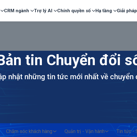
CRM ngành
Trợ lý AI
Chính quyền số
Hạ tầng
Giải phá
Bản tin Chuyển đổi s
ập nhật những tin tức mới nhất về chuyển 
Chăm sóc khách hàng
Quản trị - Vận hành
Tin tức -