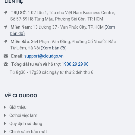
LIÊN HỆ
TRỤ SỞ:
1.02 Lầu 1, Tòa nhà Việt Nam Business Centre,
Số 57-59 Hồ Tùng Mậu, Phường Sài Gòn, TP. HCM
Miền Nam:
13 Đường 37 - Vạn Phúc City, TP. HCM
(Xem
bản đồ)
Miền Bắc:
364 Phạm Văn Đồng, Phường Cổ Nhuế 2, Bắc
Từ Liêm, Hà Nội
(Xem bản đồ)
Email:
support@cloudgo.vn
Tổng đài tư vấn và hỗ trợ:
1900 29 29 90
Từ 8g30 - 17g30 các ngày từ thứ 2 đến thứ 6
VỀ CLOUDGO
Giới thiệu
Cơ hội việc làm
Quy định sử dụng
Chính sách bảo mật