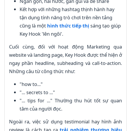
Ngắn gọn, hài hước, gần gũi và dễ share
Kết hợp với những hashtag thịnh hành hay
tận dụng tính năng trò chơi trên nền tảng
cũng là một
hình thức tiếp thị
sáng tạo giúp
Key Hook 'lên ngôi'.
Cuối cùng, đối với hoạt động Marketing qua
website và landing page, Key Hook được thể hiện ở
ngay phần headline, subheading và call-to-action.
Những câu từ công thức như:
"how to..."
"... secrets to ..."
"... tips for ..." Thường thu hút tốt sự quan
tâm của người đọc.
Ngoài ra, việc sử dụng testimonial hay hình ảnh
review là cách tạo ra
trải nghiệm thương hiệu