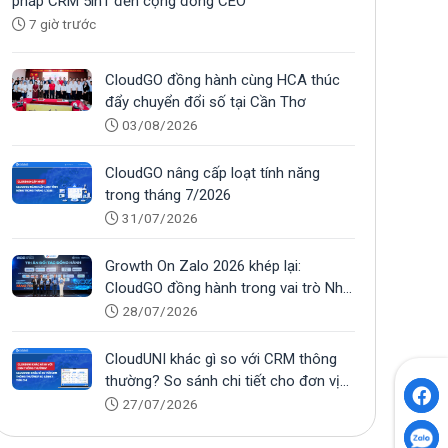
pháp CRM 5in1 đến cộng đồng CEO
7 giờ trước
CloudGO đồng hành cùng HCA thúc
đẩy chuyển đổi số tại Cần Thơ
03/08/2026
CloudGO nâng cấp loạt tính năng
trong tháng 7/2026
31/07/2026
Growth On Zalo 2026 khép lại:
CloudGO đồng hành trong vai trò Nhà
tài trợ Bạc
28/07/2026
CloudUNI khác gì so với CRM thông
thường? So sánh chi tiết cho đơn vị
tuyển sinh
27/07/2026