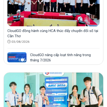
sự kiện “Maximizing The Future” 2024
CloudGO đồng hành cùng HCA thúc đẩy chuyển đổi số tại
Cần Thơ
03/08/2026
CloudGO nâng cấp loạt tính năng trong
tháng 7/2026
31/07/2026
Growth On Zalo 2026 khép lại: CloudGO
đồng hành trong vai trò Nhà tài trợ Bạc
28/07/2026
CloudGO đồng hành cùng Growth On Zalo
2026 với vai trò Nhà tài trợ Bạc