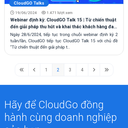
CloudGO Talks
19/06/2024
1.471 lượt xem
Webinar định kỳ: CloudGO Talk 15 | Từ chiến thuật
đến giải pháp thu hút và khai thác khách hàng đa
kênh hiệu quả
Ngày 28/6/2024, tiếp tục trong chuỗi webinar định kỳ 2
tuần/lần, CloudGO tiếp tục CloudGO Talk 15 với chủ đề
"Từ chiến thuật đến giải pháp t...
1
2
3
4
Hãy để CloudGo đồng
hành cùng doanh nghiệp