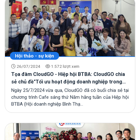
Hội thảo - sự kiện
26/07/2024
1.572 lượt xem
Tọa đàm CloudGO - Hiệp hội BTBA: CloudGO chia
sẻ chủ đề"Tối ưu hoạt động doanh nghiệp trong
thời đại 4.0 thông qua chuyển đổi số"
Ngày 25/7/2024 vừa qua, CloudGO đã có buổi chia sẻ tại
chương trình Cafe sáng thứ Năm hằng tuần của Hiệp hội
BTBA (Hội doanh nghiệp Bình Thạ...