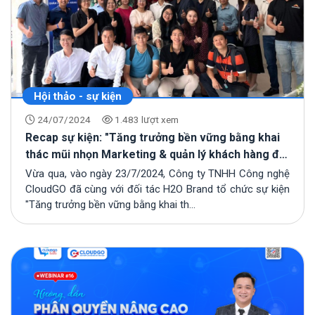
Hội thảo - sự kiện
24/07/2024
1.483 lượt xem
Recap sự kiện: "Tăng trưởng bền vững bằng khai
thác mũi nhọn Marketing & quản lý khách hàng đa
kênh"
Vừa qua, vào ngày 23/7/2024, Công ty TNHH Công nghệ
CloudGO đã cùng với đối tác H2O Brand tổ chức sự kiện
"Tăng trưởng bền vững bằng khai th...