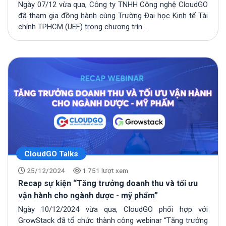
Matching”
Ngày 07/12 vừa qua, Công ty TNHH Công nghệ CloudGO
đã tham gia đồng hành cùng Trường Đại học Kinh tế Tài
chính TPHCM (UEF) trong chương trìn...
CloudGO Talks
25/12/2024
1.751 lượt xem
Recap sự kiện “Tăng trưởng doanh thu và tối ưu
vận hành cho ngành dược - mỹ phẩm”
Ngày 10/12/2024 vừa qua, CloudGO phối hợp với
GrowStack đã tổ chức thành công webinar “Tăng trưởng