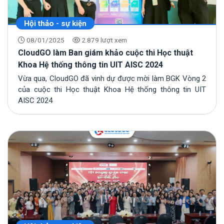
17/07/2026
Hội thảo - sự kiện
Bộ KH&CN công bố 1.591 sản phẩm chuyển
08/01/2025
2.879 lượt xem
đổi số quốc gia 2026: Doanh nghiệp tra cứu
thế nào?
CloudGO làm Ban giám khảo cuộc thi Học thuật
13/07/2026
Khoa Hệ thống thông tin UIT AISC 2024
Vừa qua, CloudGO đã vinh dự được mời làm BGK Vòng 2
của cuộc thi Học thuật Khoa Hệ thống thông tin UIT
AISC 2024