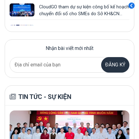
CloudGO tham dự sự kiện công bố kế hoạch
chuyển đổi số cho SMEs do Sở KH&CN
TP.HCM, HCA và SIHUB tổ chức
CloudGO đồng hành cùng ICC - Workshop
“Doanh nghiệp thời BANI: Chọn thích nghi
hay bị đào thải?”
Nhận bài viết mới nhất
CloudGO x VPBC phối hợp tổ chức thành
công sự kiện “Tết doanh nhân VPBC 2024 -
Vạn Điều Phúc”
ĐĂNG KÝ
CloudGO làm Ban giám khảo cuộc thi Học
thuật Khoa Hệ thống thông tin UIT AISC
2024
CloudGO đồng hành cùng Cộng đồng doanh
TIN TỨC - SỰ KIỆN
nhân Vạn Phúc (VPBC) tại YEP 2024
{ĐĂNG KÝ THAM GIA MIỄN PHÍ}Workshop
"Affiliate Marketing - Xu hướng tăng trưởng
doanh nghiệp"
CloudGO đồng hành cùng MobiFone trong