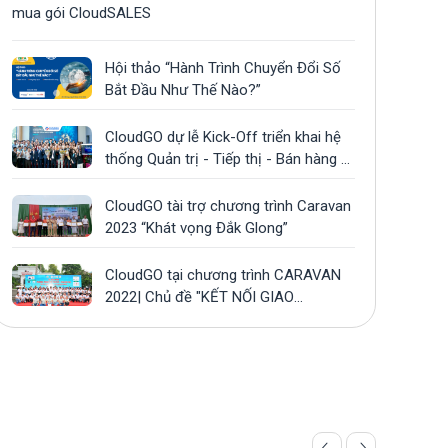
mua gói CloudSALES
Hội thảo “Hành Trình Chuyển Đổi Số
Bắt Đầu Như Thế Nào?”
CloudGO dự lễ Kick-Off triển khai hệ
thống Quản trị - Tiếp thị - Bán hàng -
CSKH tại công ty Gonsa
CloudGO tài trợ chương trình Caravan
2023 “Khát vọng Đắk Glong”
CloudGO tại chương trình CARAVAN
2022| Chủ đề "KẾT NỐI GIAO
THƯƠNG – LAN TỎA YÊU THƯƠNG”