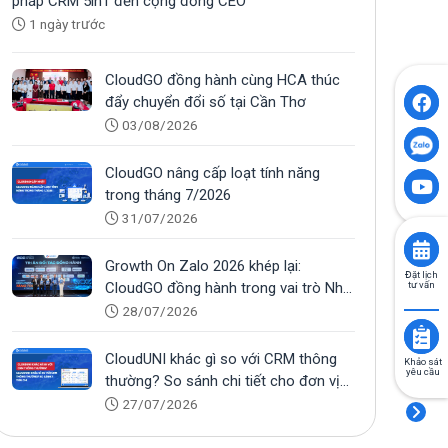
pháp CRM 5in1 đến cộng đồng CEO
1 ngày trước
CloudGO đồng hành cùng HCA thúc
đẩy chuyển đổi số tại Cần Thơ
03/08/2026
CloudGO nâng cấp loạt tính năng
trong tháng 7/2026
31/07/2026
Growth On Zalo 2026 khép lại:
Đặt lịch
CloudGO đồng hành trong vai trò Nhà
tư vấn
tài trợ Bạc
28/07/2026
CloudUNI khác gì so với CRM thông
Khảo sát
yêu cầu
thường? So sánh chi tiết cho đơn vị
tuyển sinh
27/07/2026