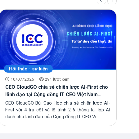
Hội thảo - sự kiện
H
10/07/2026
291 lượt xem
CEO CloudGO chia sẻ chiến lược AI-First cho
Cl
lãnh đạo tại Cộng đồng IT CEO Việt Nam
ch
(ICC)
TP
CEO CloudGO Bùi Cao Học chia sẻ chiến lược AI-
Ng
First với 4 trụ cột và lộ trình 2-6 tháng tại lớp AI
ch
dành cho lãnh đạo của Cộng đồng IT CEO Vi...
và 
hợp