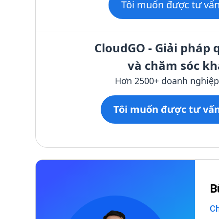
Tôi muốn được tư vấ
CloudGO - Giải pháp qua
và chăm sóc kha
Hơn 2500+ doanh nghiệp Viê
Tôi muốn được tư vấ
B
Ch