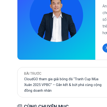
An
ch
số
tr
hơ
BÀI TRƯỚC
CloudGO tham gia giải bóng đá "Tranh Cup Mùa
Xuân 2025 VPBC” – Gắn kết & bứt phá cùng cộng
đồng doanh nhân
CÙNG CHUYÊN MỤC