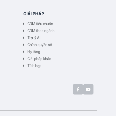
GIẢI PHÁP
CRM tiêu chuẩn
CRM theo ngành
Trợ lý AI
Chính quyền số
Hạ tầng
Giải pháp khác
Tích hợp