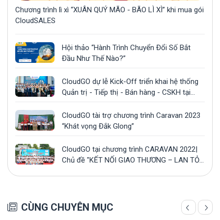
Chương trình lì xì “XUÂN QUÝ MÃO - BÃO LÌ XÌ” khi mua gói
CloudSALES
Hội thảo “Hành Trình Chuyển Đổi Số Bắt
Đầu Như Thế Nào?”
CloudGO dự lễ Kick-Off triển khai hệ thống
Quản trị - Tiếp thị - Bán hàng - CSKH tại
công ty Gonsa
CloudGO tài trợ chương trình Caravan 2023
“Khát vọng Đắk Glong”
CloudGO tại chương trình CARAVAN 2022|
Chủ đề "KẾT NỐI GIAO THƯƠNG – LAN TỎA
YÊU THƯƠNG”
CÙNG CHUYÊN MỤC