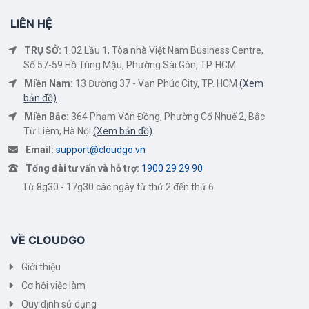
LIÊN HỆ
TRỤ SỞ:
1.02 Lầu 1, Tòa nhà Việt Nam Business Centre,
Số 57-59 Hồ Tùng Mậu, Phường Sài Gòn, TP. HCM
Miền Nam:
13 Đường 37 - Vạn Phúc City, TP. HCM
(Xem
bản đồ)
Miền Bắc:
364 Phạm Văn Đồng, Phường Cổ Nhuế 2, Bắc
Từ Liêm, Hà Nội
(Xem bản đồ)
Email:
support@cloudgo.vn
Tổng đài tư vấn và hỗ trợ:
1900 29 29 90
Từ 8g30 - 17g30 các ngày từ thứ 2 đến thứ 6
VỀ CLOUDGO
Giới thiệu
Cơ hội việc làm
Quy định sử dụng