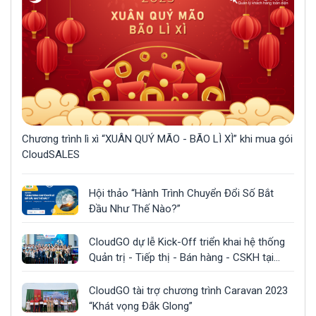
Chương trình lì xì “XUÂN QUÝ MÃO - BÃO LÌ XÌ” khi mua gói
CloudSALES
Hội thảo “Hành Trình Chuyển Đổi Số Bắt
Đầu Như Thế Nào?”
CloudGO dự lễ Kick-Off triển khai hệ thống
Quản trị - Tiếp thị - Bán hàng - CSKH tại
công ty Gonsa
CloudGO tài trợ chương trình Caravan 2023
“Khát vọng Đắk Glong”