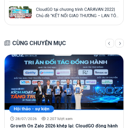
CloudGO tại chương trình CARAVAN 2022|
Chủ đề "KẾT NỐI GIAO THƯƠNG – LAN TỎA
YÊU THƯƠNG”
CÙNG CHUYÊN MỤC
Hội thảo - sự kiện
28/07/2026
2.207 lượt xem
Growth On Zalo 2026 khép lại: CloudGO đồng hành