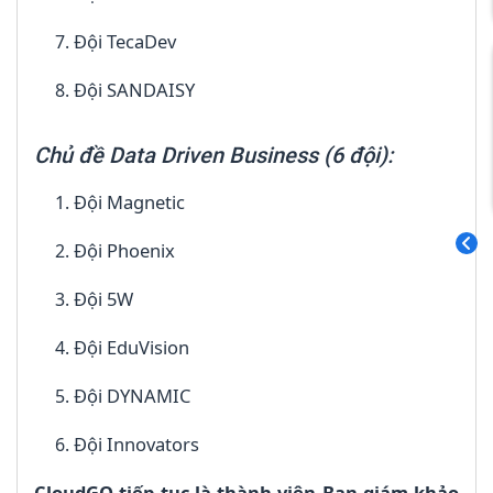
Đội TecaDev
Đội SANDAISY
Chủ đề Data Driven Business (6 đội):
Đội Magnetic
Đội Phoenix
Đội 5W
Đội EduVision
Đội DYNAMIC
Đội Innovators
CloudGO tiếp tục là thành viên Ban giám khảo