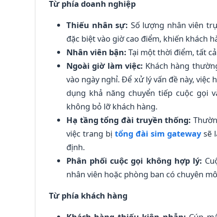
Từ phía doanh nghiệp
Thiếu nhân sự:
Số lượng nhân viên tr
đặc biệt vào giờ cao điểm, khiến khách h
Nhân viên bận:
Tại một thời điểm, tất c
Ngoài giờ làm việc:
Khách hàng thường
vào ngày nghỉ. Để xử lý vấn đề này, việc 
dụng khả năng chuyển tiếp cuộc gọi 
không bỏ lỡ khách hàng.
Hạ tầng tổng đài truyền thống:
Thường
việc trang bị
tổng đài sim gateway
sẽ l
định.
Phân phối cuộc gọi không hợp lý:
Cu
nhân viên hoặc phòng ban có chuyên môn,
Từ phía khách hàng
Khách hàng thiếu kiên nhẫn:
Cúp má