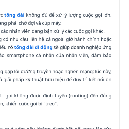
ực
tổng đài
không đủ để xử lý lượng cuộc gọi lớn,
àng phải chờ đợi và cúp máy.
ả các nhân viên đang bận xử lý các cuộc gọi khác.
 có nhu cầu liên hệ cả ngoài giờ hành chính hoặc
hiểu rõ
tổng đài di động
sẽ giúp doanh nghiệp ứng
vào smartphone cá nhân của nhân viên, đảm bảo
 gặp lỗi đường truyền hoặc nghẽn mạng; lúc này,
à giải pháp kỹ thuật hữu hiệu để duy trì kết nối ổn
ộc gọi không được định tuyến (routing) đến đúng
 khiến cuộc gọi bị "treo".
y quá sớm nếu không được kết nối ngay lập tức