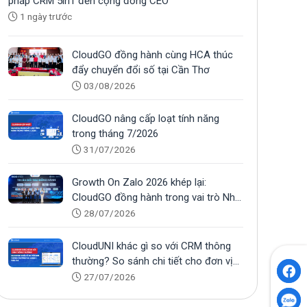
pháp CRM 5in1 đến cộng đồng CEO
1 ngày trước
CloudGO đồng hành cùng HCA thúc
đẩy chuyển đổi số tại Cần Thơ
03/08/2026
CloudGO nâng cấp loạt tính năng
trong tháng 7/2026
31/07/2026
Growth On Zalo 2026 khép lại:
CloudGO đồng hành trong vai trò Nhà
tài trợ Bạc
28/07/2026
CloudUNI khác gì so với CRM thông
thường? So sánh chi tiết cho đơn vị
tuyển sinh
27/07/2026