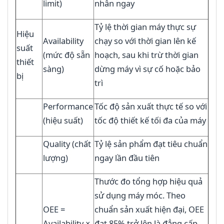
limit)
nhân ngay
Tỷ lệ thời gian máy thực sự
Hiệu
Availability
chạy so với thời gian lên kế
suất
(mức độ sẵn
hoạch, sau khi trừ thời gian
thiết
sàng)
dừng máy vì sự cố hoặc bảo
bị
trì
Performance
Tốc độ sản xuất thực tế so với
(hiệu suất)
tốc độ thiết kế tối đa của máy
Quality (chất
Tỷ lệ sản phẩm đạt tiêu chuẩn
lượng)
ngay lần đầu tiên
Thước đo tổng hợp hiệu quả
sử dụng máy móc. Theo
OEE =
chuẩn sản xuất hiện đại, OEE
Availability ×
đạt 85% trở lên là đẳng cấp