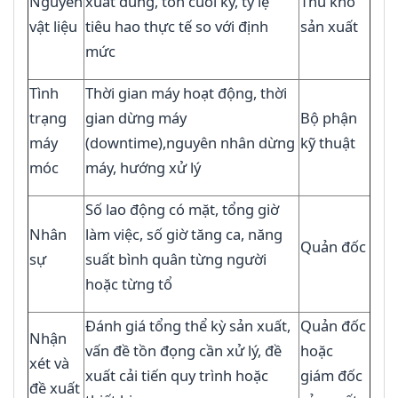
Nguyên
xuất dùng, tồn cuối kỳ, tỷ lệ
Thủ kho
vật liệu
tiêu hao thực tế so với định
sản xuất
mức
Tình
Thời gian máy hoạt động, thời
trạng
gian dừng máy
Bộ phận
máy
(downtime),nguyên nhân dừng
kỹ thuật
móc
máy, hướng xử lý
Số lao động có mặt, tổng giờ
Nhân
làm việc, số giờ tăng ca, năng
Quản đốc
sự
suất bình quân từng người
hoặc từng tổ
Đánh giá tổng thể kỳ sản xuất,
Quản đốc
Nhận
vấn đề tồn đọng cần xử lý, đề
hoặc
xét và
xuất cải tiến quy trình hoặc
giám đốc
đề xuất