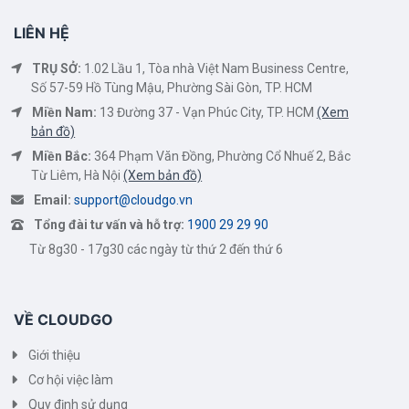
LIÊN HỆ
TRỤ SỞ:
1.02 Lầu 1, Tòa nhà Việt Nam Business Centre,
Số 57-59 Hồ Tùng Mậu, Phường Sài Gòn, TP. HCM
Miền Nam:
13 Đường 37 - Vạn Phúc City, TP. HCM
(Xem
bản đồ)
Miền Bắc:
364 Phạm Văn Đồng, Phường Cổ Nhuế 2, Bắc
Từ Liêm, Hà Nội
(Xem bản đồ)
Email:
support@cloudgo.vn
Tổng đài tư vấn và hỗ trợ:
1900 29 29 90
Từ 8g30 - 17g30 các ngày từ thứ 2 đến thứ 6
VỀ CLOUDGO
Giới thiệu
Cơ hội việc làm
Quy định sử dụng