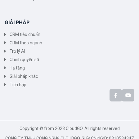
GIẢI PHÁP
CRM tiêu chuẩn
CRM theo ngành
Trợ lý AI
Chính quyền số
Hạ tầng
Giải pháp khác
Tích hợp
Copyright © from 2023 CloudGO. All rights reserved
CÔNG TY TNHH CÔNG NGHỆ CLOUDGO. Giấy CNĐKKD: 0310534347