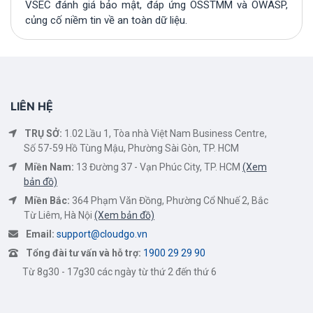
VSEC đánh giá bảo mật, đáp ứng OSSTMM và OWASP,
củng cố niềm tin về an toàn dữ liệu.
LIÊN HỆ
TRỤ SỞ:
1.02 Lầu 1, Tòa nhà Việt Nam Business Centre,
Số 57-59 Hồ Tùng Mậu, Phường Sài Gòn, TP. HCM
Miền Nam:
13 Đường 37 - Vạn Phúc City, TP. HCM
(Xem
bản đồ)
Miền Bắc:
364 Phạm Văn Đồng, Phường Cổ Nhuế 2, Bắc
Từ Liêm, Hà Nội
(Xem bản đồ)
Email:
support@cloudgo.vn
Tổng đài tư vấn và hỗ trợ:
1900 29 29 90
Từ 8g30 - 17g30 các ngày từ thứ 2 đến thứ 6