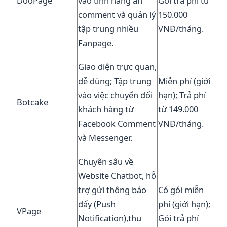
DooPage
vào tính năng ẩn
Gói trả phí từ
comment và quản lý
150.000
tập trung nhiều
VNĐ/tháng.
Fanpage.
Giao diện trực quan,
dễ dùng; Tập trung
Miễn phí (giới
vào việc chuyển đổi
hạn); Trả phí
Botcake
khách hàng từ
từ 149.000
Facebook Comment
VNĐ/tháng.
và Messenger.
Chuyên sâu về
Website Chatbot, hỗ
trợ gửi thông báo
Có gói miễn
đẩy (Push
phí (giới hạn);
VPage
Notification),thu
Gói trả phí