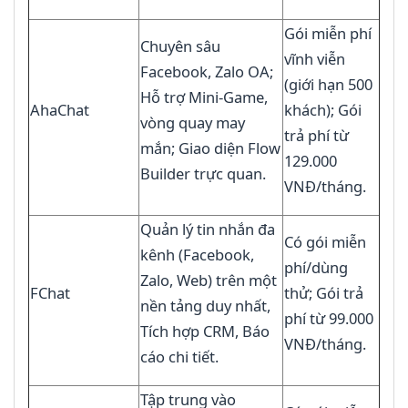
Gói miễn phí
Chuyên sâu
vĩnh viễn
Facebook, Zalo OA;
(giới hạn 500
Hỗ trợ Mini-Game,
AhaChat
khách); Gói
vòng quay may
trả phí từ
mắn; Giao diện Flow
129.000
Builder trực quan.
VNĐ/tháng.
Quản lý tin nhắn đa
Có gói miễn
kênh (Facebook,
phí/dùng
Zalo, Web) trên một
FChat
thử; Gói trả
nền tảng duy nhất,
phí từ 99.000
Tích hợp CRM, Báo
VNĐ/tháng.
cáo chi tiết.
Tập trung vào