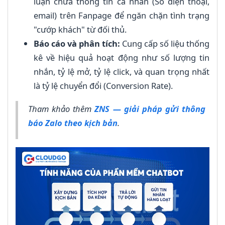
luận chứa thông tin cá nhân (Số điện thoại,
email) trên Fanpage để ngăn chặn tình trạng
"cướp khách" từ đối thủ.
Báo cáo và phân tích:
Cung cấp số liệu thống
kê về hiệu quả hoạt động như số lượng tin
nhắn, tỷ lệ mở, tỷ lệ click, và quan trọng nhất
là tỷ lệ chuyển đổi (Conversion Rate).
Tham khảo thêm
ZNS — giải pháp gửi thông
báo Zalo theo kịch bản
.