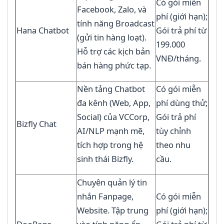
Có gói miễn
Facebook, Zalo, và
phí (giới hạn);
tính năng Broadcast
Hana Chatbot
Gói trả phí từ
(gửi tin hàng loạt).
199.000
Hỗ trợ các kịch bản
VNĐ/tháng.
bán hàng phức tạp.
Nền tảng Chatbot
Có gói miễn
đa kênh (Web, App,
phí dùng thử;
Social) của VCCorp,
Gói trả phí
Bizfly Chat
AI/NLP mạnh mẽ,
tùy chỉnh
tích hợp trong hệ
theo nhu
sinh thái Bizfly.
cầu.
Chuyên quản lý tin
nhắn Fanpage,
Có gói miễn
Website. Tập trung
phí (giới hạn);