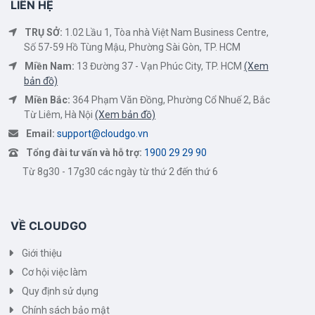
LIÊN HỆ
TRỤ SỞ:
1.02 Lầu 1, Tòa nhà Việt Nam Business Centre,
Số 57-59 Hồ Tùng Mậu, Phường Sài Gòn, TP. HCM
Miền Nam:
13 Đường 37 - Vạn Phúc City, TP. HCM
(Xem
bản đồ)
Miền Bắc:
364 Phạm Văn Đồng, Phường Cổ Nhuế 2, Bắc
Từ Liêm, Hà Nội
(Xem bản đồ)
Email:
support@cloudgo.vn
Tổng đài tư vấn và hỗ trợ:
1900 29 29 90
Từ 8g30 - 17g30 các ngày từ thứ 2 đến thứ 6
VỀ CLOUDGO
Giới thiệu
Cơ hội việc làm
Quy định sử dụng
Chính sách bảo mật