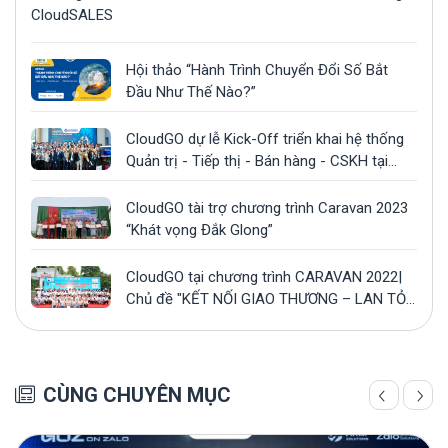
CloudSALES
Hội thảo “Hành Trình Chuyển Đổi Số Bắt
Đầu Như Thế Nào?”
CloudGO dự lễ Kick-Off triển khai hệ thống
Quản trị - Tiếp thị - Bán hàng - CSKH tại
công ty Gonsa
CloudGO tài trợ chương trình Caravan 2023
“Khát vọng Đắk Glong”
CloudGO tại chương trình CARAVAN 2022|
Chủ đề "KẾT NỐI GIAO THƯƠNG – LAN TỎA
YÊU THƯƠNG”
CÙNG CHUYÊN MỤC