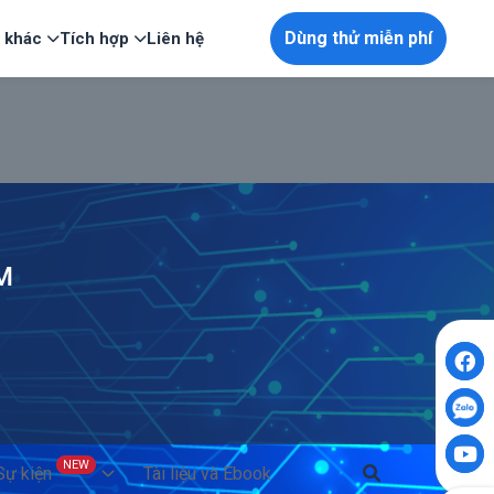
Dùng thử miễn phí
p khác
Tích hợp
Liên hệ
RM
NEW
 Sự kiện
Tài liệu và Ebook