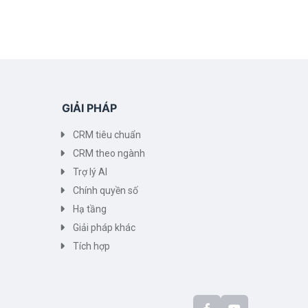
GIẢI PHÁP
CRM tiêu chuẩn
CRM theo ngành
Trợ lý AI
Chính quyền số
Hạ tầng
Giải pháp khác
Tích hợp