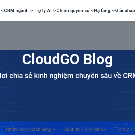
CRM ngành
Trợ lý AI
Chính quyền số
Hạ tầng
Giải phá
CloudGO Blog
ơi chia sẻ kinh nghiệm chuyên sâu về C
Chăm sóc khách hàng
Quản trị - Vận hành
Tin tức -