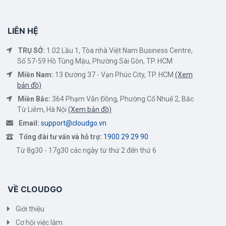
LIÊN HỆ
TRỤ SỞ:
1.02 Lầu 1, Tòa nhà Việt Nam Business Centre,
Số 57-59 Hồ Tùng Mậu, Phường Sài Gòn, TP. HCM
Miền Nam:
13 Đường 37 - Vạn Phúc City, TP. HCM
(Xem
bản đồ)
Miền Bắc:
364 Phạm Văn Đồng, Phường Cổ Nhuế 2, Bắc
Từ Liêm, Hà Nội
(Xem bản đồ)
Email:
support@cloudgo.vn
Tổng đài tư vấn và hỗ trợ:
1900 29 29 90
Từ 8g30 - 17g30 các ngày từ thứ 2 đến thứ 6
VỀ CLOUDGO
Giới thiệu
Cơ hội việc làm