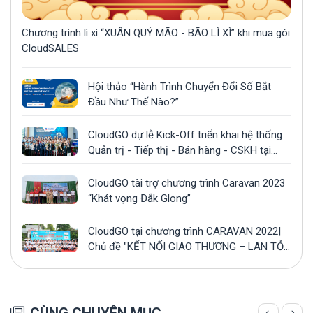
Chương trình lì xì “XUÂN QUÝ MÃO - BÃO LÌ XÌ” khi mua gói
CloudSALES
Hội thảo “Hành Trình Chuyển Đổi Số Bắt
Đầu Như Thế Nào?”
CloudGO dự lễ Kick-Off triển khai hệ thống
Quản trị - Tiếp thị - Bán hàng - CSKH tại
công ty Gonsa
CloudGO tài trợ chương trình Caravan 2023
“Khát vọng Đắk Glong”
CloudGO tại chương trình CARAVAN 2022|
Chủ đề "KẾT NỐI GIAO THƯƠNG – LAN TỎA
YÊU THƯƠNG”