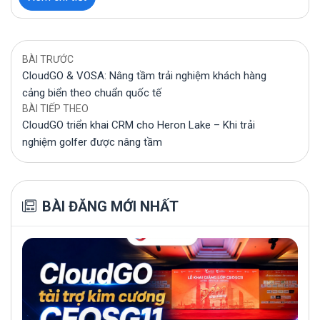
BÀI TRƯỚC
CloudGO & VOSA: Nâng tầm trải nghiệm khách hàng
cảng biển theo chuẩn quốc tế
BÀI TIẾP THEO
CloudGO triển khai CRM cho Heron Lake – Khi trải
nghiệm golfer được nâng tầm
BÀI ĐĂNG MỚI NHẤT