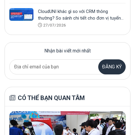
CloudUNI khác gì so với CRM thông
thường? So sánh chi tiết cho đơn vị tuyển
sinh
27/07/2026
Nhận bài viết mới nhất
ĐĂNG KÝ
CÓ THỂ BẠN QUAN TÂM