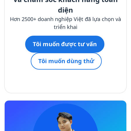
diện
Hơn 2500+ doanh nghiệp Việt đã lựa chọn và
triển khai
Tôi muốn được tư vấn
Tôi muốn dùng thử