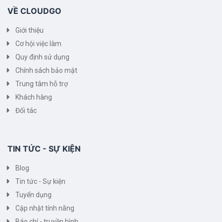
VỀ CLOUDGO
Giới thiệu
Cơ hội việc làm
Quy định sử dụng
Chính sách bảo mật
Trung tâm hỗ trợ
Khách hàng
Đối tác
TIN TỨC - SỰ KIỆN
Blog
Tin tức - Sự kiện
Tuyển dụng
Cập nhật tính năng
Báo chí - truyền hình