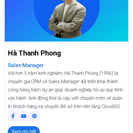
Hà Thanh Phong
Sales Manager
Với hơn 5 năm kinh nghiệm, Hà Thanh Phong (1996) là
chuyên gia CRM và Sales Manager đã triển khai thành
công hàng trăm dự án giúp doanh nghiệp tối ưu quy trình
vận hành. Anh đồng thời là cây viết chuyên môn về quản
trị khách hàng và chuyển đổi số trên nền tảng CloudGO.
Xem chi tiết