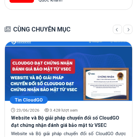
CÙNG CHUYÊN MỤC
Tin CloudGO
23/06/2026
3.428 lượt xem
Website và Bộ giải pháp chuyển đổi số CloudGO
đạt chứng nhận đánh giá bảo mật từ VSEC
Website và Bộ giải pháp chuyển đổi số CloudGO được