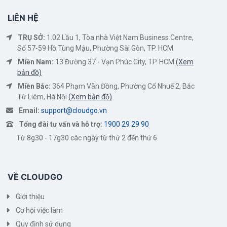
LIÊN HỆ
TRỤ SỞ:
1.02 Lầu 1, Tòa nhà Việt Nam Business Centre,
Số 57-59 Hồ Tùng Mậu, Phường Sài Gòn, TP. HCM
Miền Nam:
13 Đường 37 - Vạn Phúc City, TP. HCM
(Xem
bản đồ)
Miền Bắc:
364 Phạm Văn Đồng, Phường Cổ Nhuế 2, Bắc
Từ Liêm, Hà Nội
(Xem bản đồ)
Email:
support@cloudgo.vn
Tổng đài tư vấn và hỗ trợ:
1900 29 29 90
Từ 8g30 - 17g30 các ngày từ thứ 2 đến thứ 6
VỀ CLOUDGO
Giới thiệu
Cơ hội việc làm
Quy định sử dụng