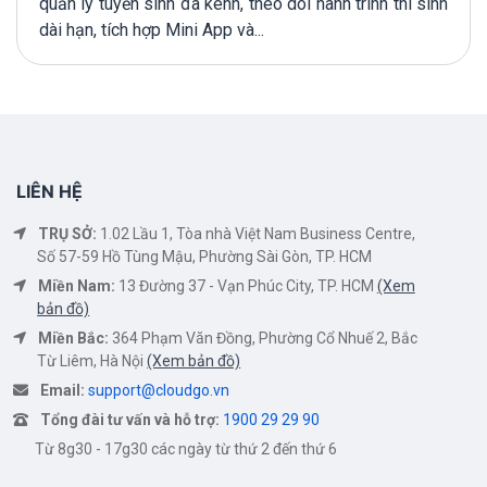
quản lý tuyển sinh đa kênh, theo dõi hành trình thí sinh
dài hạn, tích hợp Mini App và...
LIÊN HỆ
TRỤ SỞ:
1.02 Lầu 1, Tòa nhà Việt Nam Business Centre,
Số 57-59 Hồ Tùng Mậu, Phường Sài Gòn, TP. HCM
Miền Nam:
13 Đường 37 - Vạn Phúc City, TP. HCM
(Xem
bản đồ)
Miền Bắc:
364 Phạm Văn Đồng, Phường Cổ Nhuế 2, Bắc
Từ Liêm, Hà Nội
(Xem bản đồ)
Email:
support@cloudgo.vn
Tổng đài tư vấn và hỗ trợ:
1900 29 29 90
Từ 8g30 - 17g30 các ngày từ thứ 2 đến thứ 6