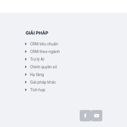
trườn
GIẢI PHÁP
CRM tiêu chuẩn
CRM theo ngành
Trợ lý AI
Chính quyền số
Hạ tầng
Giải pháp khác
Tích hợp