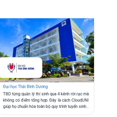
Đại học Thái Bình Dương
Phòn
TPH
TBD từng quản lý thí sinh qua 4 kênh rời rạc mà
không có điểm tổng hợp. Đây là cách CloudUNI
Clou
giúp họ chuẩn hóa toàn bộ quy trình tuyển sinh...
nguồ
Faceb