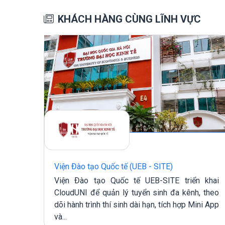
KHÁCH HÀNG CÙNG LĨNH VỰC
ẤP
Viện Đào tạo Quốc tế (UEB - SITE)
Viện Đào tạo Quốc tế UEB-SITE triển khai
 cho
CloudUNI để quản lý tuyển sinh đa kênh, theo
 CẤP
dõi hành trình thí sinh dài hạn, tích hợp Mini App
lý và
và...