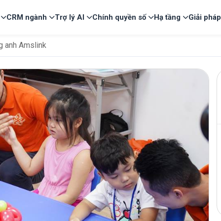
CRM ngành
Trợ lý AI
Chính quyền số
Hạ tầng
Giải phá
ng anh Amslink