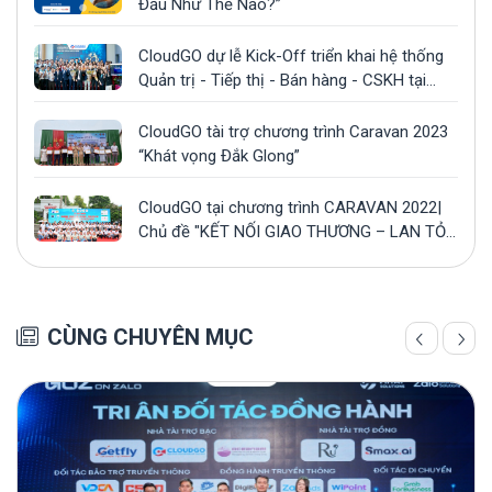
Đầu Như Thế Nào?”
CloudGO dự lễ Kick-Off triển khai hệ thống
Quản trị - Tiếp thị - Bán hàng - CSKH tại
công ty Gonsa
CloudGO tài trợ chương trình Caravan 2023
“Khát vọng Đắk Glong”
CloudGO tại chương trình CARAVAN 2022|
Chủ đề "KẾT NỐI GIAO THƯƠNG – LAN TỎA
YÊU THƯƠNG”
CÙNG CHUYÊN MỤC