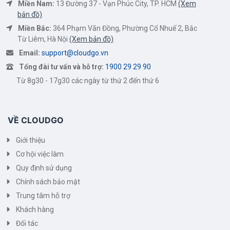
Miền Nam:
13 Đường 37 - Vạn Phúc City, TP. HCM
(Xem
bản đồ)
Miền Bắc:
364 Phạm Văn Đồng, Phường Cổ Nhuế 2, Bắc
Từ Liêm, Hà Nội
(Xem bản đồ)
Email:
support@cloudgo.vn
Tổng đài tư vấn và hỗ trợ:
1900 29 29 90
Từ 8g30 - 17g30 các ngày từ thứ 2 đến thứ 6
VỀ CLOUDGO
Giới thiệu
Cơ hội việc làm
Quy định sử dụng
Chính sách bảo mật
Trung tâm hỗ trợ
Khách hàng
Đối tác