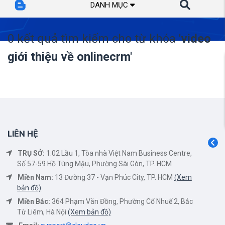
DANH MỤC
0 kết quả tìm kiếm cho từ khóa
'video
giới thiệu về onlinecrm'
LIÊN HỆ
TRỤ SỞ:
1.02 Lầu 1, Tòa nhà Việt Nam Business Centre,
Số 57-59 Hồ Tùng Mậu, Phường Sài Gòn, TP. HCM
Miền Nam:
13 Đường 37 - Vạn Phúc City, TP. HCM
(Xem
bản đồ)
Miền Bắc:
364 Phạm Văn Đồng, Phường Cổ Nhuế 2, Bắc
Từ Liêm, Hà Nội
(Xem bản đồ)