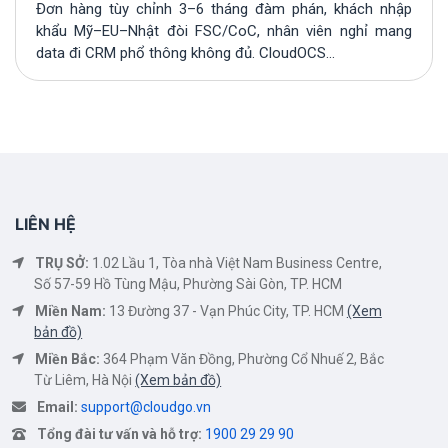
Đơn hàng tùy chỉnh 3–6 tháng đàm phán, khách nhập
khẩu Mỹ–EU–Nhật đòi FSC/CoC, nhân viên nghỉ mang
data đi CRM phổ thông không đủ. CloudOCS...
LIÊN HỆ
TRỤ SỞ:
1.02 Lầu 1, Tòa nhà Việt Nam Business Centre,
Số 57-59 Hồ Tùng Mậu, Phường Sài Gòn, TP. HCM
Miền Nam:
13 Đường 37 - Vạn Phúc City, TP. HCM
(Xem
bản đồ)
Miền Bắc:
364 Phạm Văn Đồng, Phường Cổ Nhuế 2, Bắc
Từ Liêm, Hà Nội
(Xem bản đồ)
Email:
support@cloudgo.vn
Tổng đài tư vấn và hỗ trợ:
1900 29 29 90