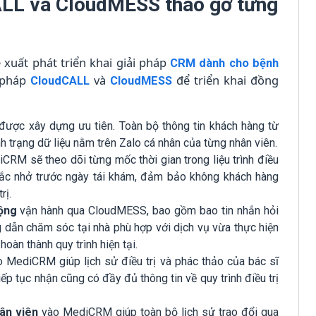
LL và CloudMESS tháo gỡ từng
xuất phát triển khai giải pháp
CRM dành cho bệnh
i pháp
và
để triển khai đồng
CloudCALL
CloudMESS
được xây dựng ưu tiên. Toàn bộ thông tin khách hàng từ
trạng dữ liệu nằm trên Zalo cá nhân của từng nhân viên.
RM sẽ theo dõi từng mốc thời gian trong liệu trình điều
nhắc nhở trước ngày tái khám, đảm bảo không khách hàng
rị.
ộng
vận hành qua CloudMESS, bao gồm bao tin nhắn hỏi
ng dẫn chăm sóc tại nhà phù hợp với dịch vụ vừa thực hiện
oàn thành quy trình hiện tại.
 MediCRM giúp lịch sử điều trị và phác thảo của bác sĩ
p tục nhận cũng có đầy đủ thông tin về quy trình điều trị
ân viên
vào MediCRM giúp toàn bộ lịch sử trao đổi qua