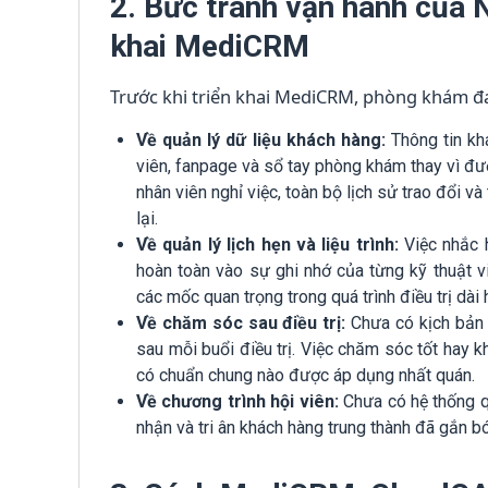
2. Bức tranh vận hành của 
khai MediCRM
Trước khi triển khai MediCRM, phòng khám đa
Về quản lý dữ liệu khách hàng:
Thông tin kh
viên, fanpage và sổ tay phòng khám thay vì đư
nhân viên nghỉ việc, toàn bộ lịch sử trao đổi v
lại.
Về quản lý lịch hẹn và liệu trình:
Việc nhắc 
hoàn toàn vào sự ghi nhớ của từng kỹ thuật v
các mốc quan trọng trong quá trình điều trị dài 
Về chăm sóc sau điều trị:
Chưa có kịch bản 
sau mỗi buổi điều trị. Việc chăm sóc tốt hay 
có chuẩn chung nào được áp dụng nhất quán.
Về chương trình hội viên:
Chưa có hệ thống qu
nhận và tri ân khách hàng trung thành đã gắn 