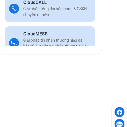
CloudCALL
Giải pháp tổng đài bán hàng & CSKH
chuyên nghiệp
CloudMESS
Giải pháp tin nhắn thương hiệu đa
kênhGiải pháp tin nhắn thương hiệu
đa kênh
CloudHOS
Giải pháp CRM dành riêng cho lĩnh vực
y tế, chăm sóc sức khỏe