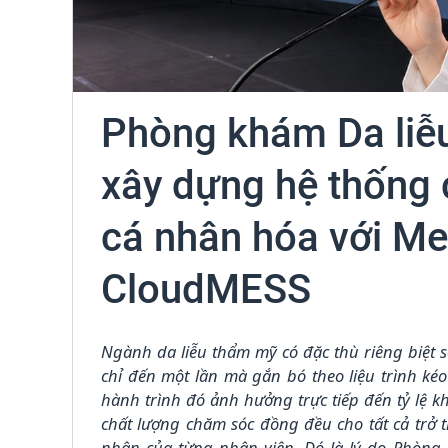
Phòng khám Da liễ
xây dựng hệ thống
cá nhân hóa với M
CloudMESS
Ngành da liễu thẩm mỹ có đặc thù riêng biệt s
chỉ đến một lần mà gắn bó theo liệu trình ké
hành trình đó ảnh hưởng trực tiếp đến tỷ lệ kh
chất lượng chăm sóc đồng đều cho tất cả trở
nhân của từng nhân viên. Đó là lý do Phòng