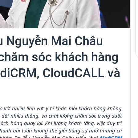
u Nguyễn Mai Châu
 chăm sóc khách hàng
ediCRM, CloudCALL và
o với nhiều lĩnh vực y tế khác: mỗi khách hàng không
o dài nhiều tháng, và chất lượng chăm sóc trong suốt
ách hàng quay lại. Khi lượng khách tăng, việc duy trì
 thành bài toán không thể giải bằng sự nhớ nhung cá
 khám Da liễu Nguyễn Mai Châu triển khai