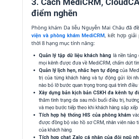
3. Cách MediCRM, CloudCA
điểm nghẽn
Phòng khám Da liễu Nguyễn Mai Châu đã đề 
, kết hợp giả
viện và phòng khám MediCRM
thời 8 hạng mục tính năng:
Quản lý tập dữ liệu khách hàng
là nền tảng 
mọi kênh được đưa về MediCRM, chấm dứt tình 
Quản lý lịch hẹn, nhắc hẹn tự động
của MediC
trị của từng khách hàng và tự động gửi lời 
nào bỏ lỡ bước quan trọng trong quá trình điều t
Xây dựng bản kịch bản CSKH đa kênh tự đ
thăm tình trạng da sau mỗi buổi điều trị, hướ
và mẹo bước tiếp theo khi khách hàng sắp xếp h
Tích hợp hệ thống HIS của phòng khám
vào
được đồng bộ vào hồ sơ CRM, nhân viên nào tiế
của khách hàng.
Tích hợp chat Zalo cá nhân của đội ngũ nh