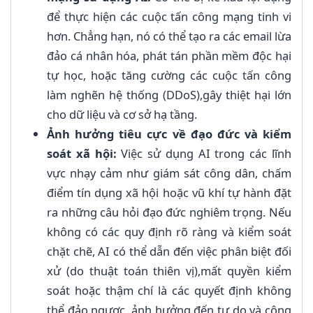
để thực hiện các cuộc tấn công mạng tinh vi
hơn. Chẳng hạn, nó có thể tạo ra các email lừa
đảo cá nhân hóa, phát tán phần mềm độc hại
tự học, hoặc tăng cường các cuộc tấn công
làm nghẽn hệ thống (DDoS),gây thiệt hại lớn
cho dữ liệu và cơ sở hạ tầng.
Ảnh hưởng tiêu cực về đạo đức và kiểm
soát xã hội:
Việc sử dụng AI trong các lĩnh
vực nhạy cảm như giám sát công dân, chấm
điểm tín dụng xã hội hoặc vũ khí tự hành đặt
ra những câu hỏi đạo đức nghiêm trọng. Nếu
không có các quy định rõ ràng và kiểm soát
chặt chẽ, AI có thể dẫn đến việc phân biệt đối
xử (do thuật toán thiên vị),mất quyền kiểm
soát hoặc thậm chí là các quyết định không
thể đảo ngược, ảnh hưởng đến tự do và công