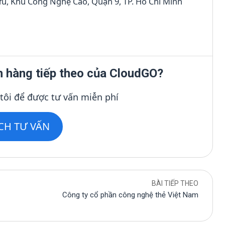
Hữu, Khu Công Nghệ Cao, Quận 9, TP. Hồ Chí Minh
h hàng tiếp theo của CloudGO?
 tôi để được tư vấn miễn phí
ỊCH TƯ VẤN
BÀI TIẾP THEO
Công ty cổ phần công nghệ thẻ Việt Nam