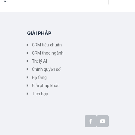
c...
GIẢI PHÁP
CRM tiêu chuẩn
CRM theo ngành
Trợ lý AI
Chính quyền số
Hạ tầng
Giải pháp khác
Tích hợp