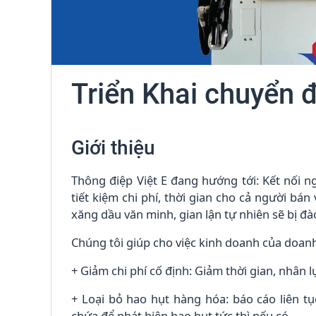
Triển Khai chuyển đ
Giới thiệu
Thông điệp Việt E đang hướng tới: Kết nối n
tiết kiệm chi phí, thời gian cho cả người b
xăng dầu văn minh, gian lận tự nhiên sẽ bị đào
Chúng tôi giúp cho việc kinh doanh của doa
+ Giảm chi phí cố định: Giảm thời gian, nhân l
+ Loại bỏ hao hụt hàng hóa: báo cáo liên tụ
chứa để phát hiện hao hụt tức thì nếu có.