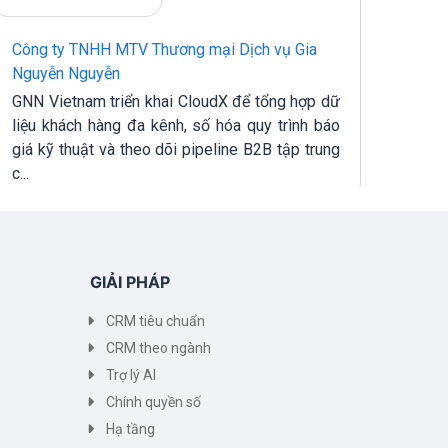
Công ty TNHH MTV Thương mại Dịch vụ Gia
Công
Nguyễn Nguyễn
Công
GNN Vietnam triển khai CloudX để tổng hợp dữ
chu 
liệu khách hàng đa kênh, số hóa quy trình báo
quản
giá kỹ thuật và theo dõi pipeline B2B tập trung
dõi hi
c...
GIẢI PHÁP
CRM tiêu chuẩn
CRM theo ngành
Trợ lý AI
Chính quyền số
Hạ tầng