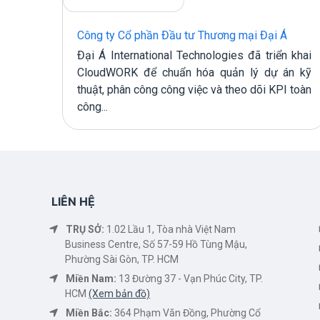
ẬT
Công ty Cổ phần Đầu tư Thương mại Đại Á
Đại Á International Technologies đã triển khai
M cho
CloudWORK để chuẩn hóa quản lý dự án kỹ
HUẬT
thuật, phân công công việc và theo dõi KPI toàn
 thác
công...
LIÊN HỆ
TRỤ SỞ:
1.02 Lầu 1, Tòa nhà Việt Nam
Business Centre, Số 57-59 Hồ Tùng Mậu,
Phường Sài Gòn, TP. HCM
Miền Nam:
13 Đường 37 - Vạn Phúc City, TP.
HCM
(Xem bản đồ)
Miền Bắc:
364 Phạm Văn Đồng, Phường Cổ