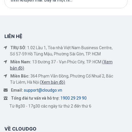
trình khuyến mãi. Đây là một hì...
LIÊN HỆ
TRỤ SỞ:
1.02 Lầu 1, Tòa nhà Việt Nam Business Centre,
Số 57-59 Hồ Tùng Mậu, Phường Sài Gòn, TP. HCM
Miền Nam:
13 Đường 37 - Vạn Phúc City, TP. HCM
(Xem
bản đồ)
Miền Bắc:
364 Phạm Văn Đồng, Phường Cổ Nhuế 2, Bắc
Từ Liêm, Hà Nội
(Xem bản đồ)
Email:
support@cloudgo.vn
Tổng đài tư vấn và hỗ trợ:
1900 29 29 90
Từ 8g30 - 17g30 các ngày từ thứ 2 đến thứ 6
VỀ CLOUDGO