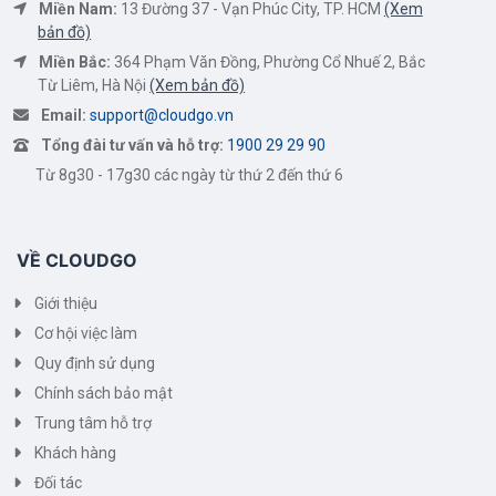
Miền Nam:
13 Đường 37 - Vạn Phúc City, TP. HCM
(Xem
bản đồ)
Miền Bắc:
364 Phạm Văn Đồng, Phường Cổ Nhuế 2, Bắc
Từ Liêm, Hà Nội
(Xem bản đồ)
Email:
support@cloudgo.vn
Tổng đài tư vấn và hỗ trợ:
1900 29 29 90
Từ 8g30 - 17g30 các ngày từ thứ 2 đến thứ 6
VỀ CLOUDGO
Giới thiệu
Cơ hội việc làm
Quy định sử dụng
Chính sách bảo mật
Trung tâm hỗ trợ
Khách hàng
Đối tác