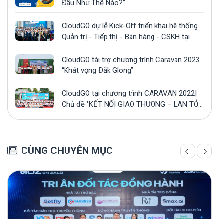
Đầu Như Thế Nào?”
CloudGO dự lễ Kick-Off triển khai hệ thống
Quản trị - Tiếp thị - Bán hàng - CSKH tại
công ty Gonsa
CloudGO tài trợ chương trình Caravan 2023
“Khát vọng Đắk Glong”
CloudGO tại chương trình CARAVAN 2022|
Chủ đề "KẾT NỐI GIAO THƯƠNG – LAN TỎA
YÊU THƯƠNG”
CÙNG CHUYÊN MỤC