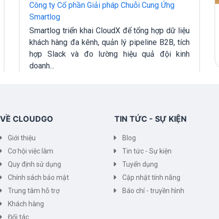
Công ty Cổ phần Giải pháp Chuỗi Cung Ứng
Smartlog
Smartlog triển khai CloudX để tổng hợp dữ liệu
khách hàng đa kênh, quản lý pipeline B2B, tích
hợp Slack và đo lường hiệu quả đội kinh
doanh...
VỀ CLOUDGO
TIN TỨC - SỰ KIỆN
Giới thiệu
Blog
Cơ hội việc làm
Tin tức - Sự kiện
Quy định sử dụng
Tuyển dụng
Chính sách bảo mật
Cập nhật tính năng
Trung tâm hỗ trợ
Báo chí - truyền hình
Khách hàng
Đối tác