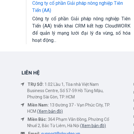
Công ty cổ phần Giải pháp nông nghiệp Tiên
Tiến (AA)
M cho
doanh
Công ty cổ phần Giải pháp nông nghiệp Tiên
 hiệu
Tiến (AA) triển khai CRM kết hợp CloudWORK
để quản lý mạng lưới đại lý đa vùng, số hóa
hoạt động...
LIÊN HỆ
TRỤ SỞ:
1.02 Lầu 1, Tòa nhà Việt Nam
Business Centre, Số 57-59 Hồ Tùng Mậu,
Phường Sài Gòn, TP. HCM
Miền Nam:
13 Đường 37 - Vạn Phúc City, TP.
HCM
(Xem bản đồ)
Miền Bắc:
364 Phạm Văn Đồng, Phường Cổ
Nhuế 2, Bắc Từ Liêm, Hà Nội
(Xem bản đồ)
Email:
support@cloudgo.vn