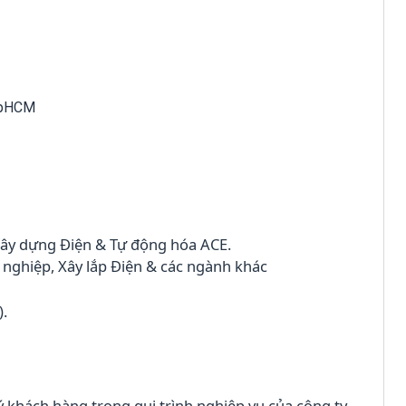
 TpHCM
 Xây dựng Điện & Tự động hóa ACE.
 nghiệp, Xây lắp Điện & các ngành khác
).
 khách hàng trong qui trình nghiệp vụ của công ty.