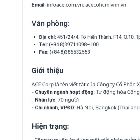
: infoace.com.vn; acecohcm.vnn.vn
Email
Văn phòng:
Địa chỉ:
451/24/4, Tô Hiến Thành, F14, Q.10,
Tel:
(+84.8)39711098~100
Fax:
(+84.8)386532553
Giới thiệu
ACE Corp là tên viết tắt của Công ty Cổ Phần
: Tự động hóa Công
- Chuyên ngành hoạt động
: 70 người
- Nhân lực
: Hà Nội, Bangkok (Thailand
- Chi nhánh, VPĐD
Hiện trạng:
- Công ty muốn áp dụng một giải pháp quản lý