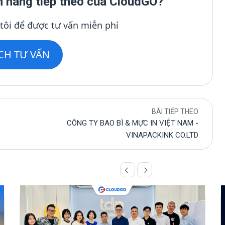
h hàng tiếp theo của CloudGO?
 tôi để được tư vấn miễn phí
ỊCH TƯ VẤN
BÀI TIẾP THEO
CÔNG TY BAO BÌ & MỰC IN VIỆT NAM -
VINAPACKINK CO.LTD