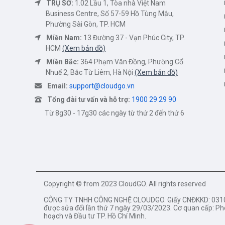
TRỤ SỞ:
1.02 Lầu 1, Tòa nhà Việt Nam
Business Centre, Số 57-59 Hồ Tùng Mậu,
Phường Sài Gòn, TP. HCM
Miền Nam:
13 Đường 37 - Vạn Phúc City, TP.
HCM
(Xem bản đồ)
Miền Bắc:
364 Phạm Văn Đồng, Phường Cổ
Nhuế 2, Bắc Từ Liêm, Hà Nội
(Xem bản đồ)
Email:
support@cloudgo.vn
Tổng đài tư vấn và hỗ trợ:
1900 29 29 90
Từ 8g30 - 17g30 các ngày từ thứ 2 đến thứ 6
Copyright © from 2023 CloudGO. All rights reserved
CÔNG TY TNHH CÔNG NGHỆ CLOUDGO. Giấy CNĐKKD: 03105
được sửa đổi lần thứ 7 ngày 29/03/2023. Cơ quan cấp: Ph
hoạch và Đầu tư TP. Hồ Chí Minh.