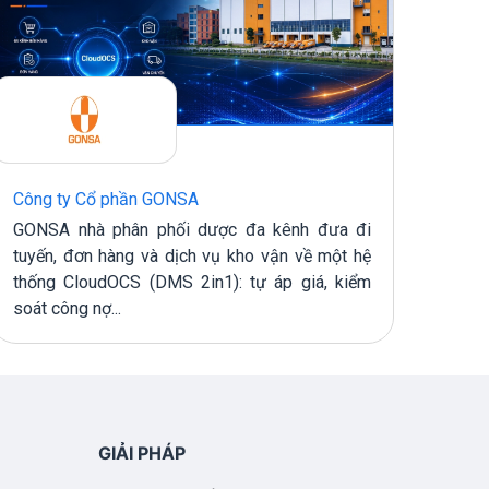
Công ty Cổ phần GONSA
CÔNG
GONSA nhà phân phối dược đa kênh đưa đi
Clou
tuyến, đơn hàng và dịch vụ kho vận về một hệ
CÔNG
thống CloudOCS (DMS 2in1): tự áp giá, kiểm
doan
soát công nợ...
hiệu q
GIẢI PHÁP