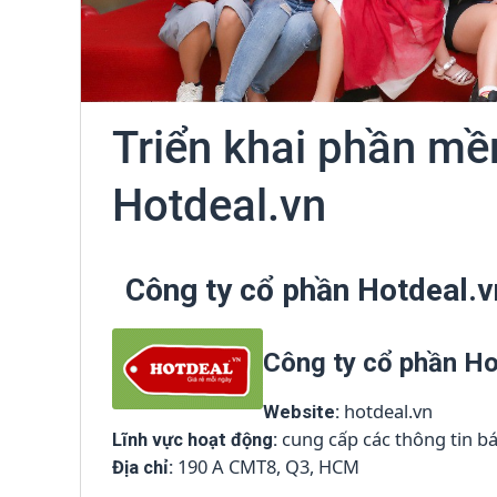
Triển khai phần m
Hotdeal.vn
Công ty cổ phần Hotdeal.
Công ty cổ phần Ho
hotdeal.vn
Website:
cung cấp các thông tin b
Lĩnh vực hoạt động:
190 A CMT8, Q3, HCM
Địa chỉ: