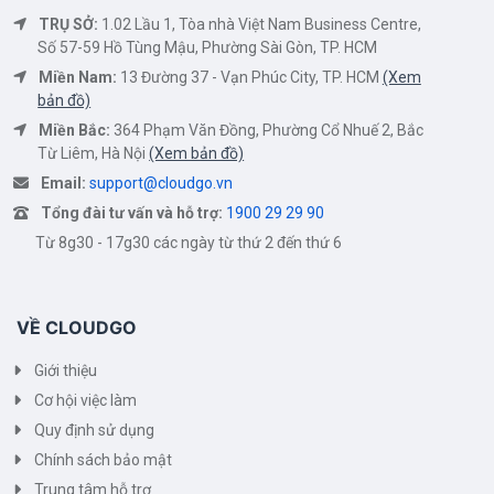
TRỤ SỞ:
1.02 Lầu 1, Tòa nhà Việt Nam Business Centre,
Số 57-59 Hồ Tùng Mậu, Phường Sài Gòn, TP. HCM
Miền Nam:
13 Đường 37 - Vạn Phúc City, TP. HCM
(Xem
bản đồ)
Miền Bắc:
364 Phạm Văn Đồng, Phường Cổ Nhuế 2, Bắc
Từ Liêm, Hà Nội
(Xem bản đồ)
Email:
support@cloudgo.vn
Tổng đài tư vấn và hỗ trợ:
1900 29 29 90
Từ 8g30 - 17g30 các ngày từ thứ 2 đến thứ 6
VỀ CLOUDGO
Giới thiệu
Cơ hội việc làm
Quy định sử dụng
Chính sách bảo mật
Trung tâm hỗ trợ