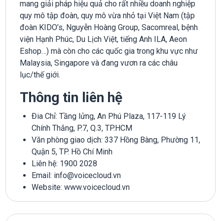
mang giải pháp hiệu quả cho rất nhiều doanh nghiệp
quy mô tập đoàn, quy mô vừa nhỏ tại Việt Nam (tập
đoàn KIDO’s, Nguyễn Hoàng Group, Sacomreal, bệnh
viện Hạnh Phúc, Du Lịch Việt, tiếng Anh ILA, Aeon
Eshop…) mà còn cho các quốc gia trong khu vực như
Malaysia, Singapore và đang vươn ra các châu
lục/thế giới.
Thông tin liên hệ
Đia Chỉ: Tầng lửng, An Phú Plaza, 117-119 Lý
Chính Thắng, P.7, Q.3, TP.HCM
Văn phòng giao dịch: 337 Hồng Bàng, Phường 11,
Quận 5, TP. Hồ Chí Minh
Liên hệ: 1900 2028
Email: info@voicecloud.vn
Website: www.voicecloud.vn