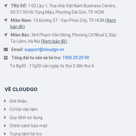
TRỤ SỞ:
1.02 Lầu 1, Tòa nhà Việt Nam Business Centre,
Số 57-59 Hồ Tùng Mậu, Phường Sài Gòn, TP. HCM
Miền Nam:
13 Đường 37 - Vạn Phúc City, TP. HCM
(Xem
bản đồ)
Miền Bắc:
364 Phạm Văn Đồng, Phường Cổ Nhuế 2, Bắc
Từ Liêm, Hà Nội
(Xem bản đồ)
Email:
support@cloudgo.vn
Tổng đài tư vấn và hỗ trợ:
1900 29 29 90
Từ 8g30 - 17g30 các ngày từ thứ 2 đến thứ 6
VỀ CLOUDGO
Giới thiệu
Cơ hội việc làm
Quy định sử dụng
Chính sách bảo mật
Trung tâm hỗ trợ