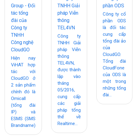
Group - Đối
TNHH Giải
phần ODS
tác tổng
pháp Viễn
Công ty cổ
đài của
thông
phần ODS
Công ty
TEL4VN
là đối tác
cung cấp
TNHH
Công ty
tổng đài ảo
Công nghệ
TNHH Giải
của
CloudGO
pháp Viễn
CloudGO.
thông
Hiện nay
Tổng đài
TEL4VN,
ViHAT hợp
CloudFone
được thành
tác với
của ODS là
lập vào
CloudGO ở
một trong
tháng
2 sản phẩm
những tổng
05/2016,
chính đó là
đài...
cung cấp
Omicall
các giải
(tổng đài
pháp tổng
IP) và
thể về
ESMS (SMS
Realtime...
Brandname)