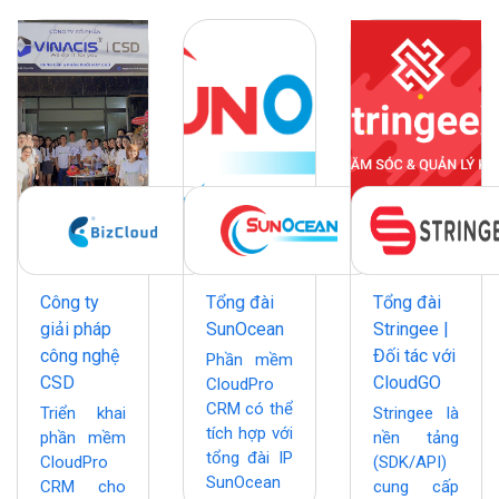
Công ty
Tổng đài
Tổng đài
giải pháp
SunOcean
Stringee |
công nghệ
Đối tác với
Phần mềm
CSD
CloudGO
CloudPro
CRM có thể
Triển khai
Stringee là
tích hợp với
phần mềm
nền tảng
tổng đài IP
CloudPro
(SDK/API)
SunOcean
CRM cho
cung cấp