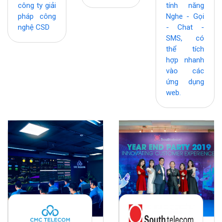
công ty giải
tính năng
pháp công
Nghe - Gọi
nghệ CSD
- Chat -
SMS, có
thể tích
hợp nhanh
vào các
ứng dụng
web.