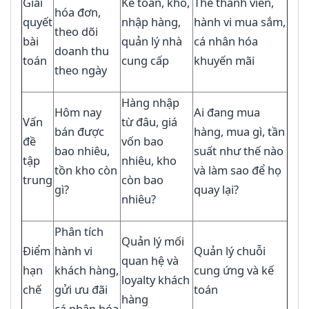
Giải
Kế toán, kho,
Thẻ thành viên,
hóa đơn,
quyết
nhập hàng,
hành vi mua sắm,
theo dõi
bài
quản lý nhà
cá nhân hóa
doanh thu
toán
cung cấp
khuyến mãi
theo ngày
Hàng nhập
Hôm nay
Ai đang mua
Vấn
từ đâu, giá
bán được
hàng, mua gì, tần
đề
vốn bao
bao nhiêu,
suất như thế nào
tập
nhiêu, kho
tồn kho còn
và làm sao để họ
trung
còn bao
gì?
quay lại?
nhiêu?
Phân tích
Quản lý mối
Điểm
hành vi
Quản lý chuỗi
quan hệ và
hạn
khách hàng,
cung ứng và kế
loyalty khách
chế
gửi ưu đãi
toán
hàng
cá nhân hóa