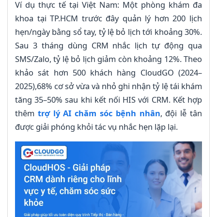
Ví dụ thực tế tại Việt Nam: Một phòng khám đa
khoa tại TP.HCM trước đây quản lý hơn 200 lịch
hẹn/ngày bằng sổ tay, tỷ lệ bỏ lịch tới khoảng 30%.
Sau 3 tháng dùng CRM nhắc lịch tự động qua
SMS/Zalo, tỷ lệ bỏ lịch giảm còn khoảng 12%. Theo
khảo sát hơn 500 khách hàng CloudGO (2024–
2025),68% cơ sở vừa và nhỏ ghi nhận tỷ lệ tái khám
tăng 35–50% sau khi kết nối HIS với CRM. Kết hợp
thêm
trợ lý AI chăm sóc bệnh nhân
, đội lễ tân
được giải phóng khỏi tác vụ nhắc hẹn lặp lại.