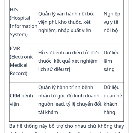
HIS
Quản lý vận hành nội bộ:
Nghiệp
(Hospital
viện phí, kho thuốc, xét
vụ y tế
Information
nghiệm, nhập xuất viện
nội bộ
System)
EMR
Hồ sơ bệnh án điện tử: đơn
Dữ liệu
(Electronic
thuốc, kết quả xét nghiệm,
lâm
Medical
lịch sử điều trị
sàng
Record)
Quản lý hành trình bệnh
Dữ liệu
CRM bệnh
nhân từ góc độ kinh doanh:
quan hệ
viện
nguồn lead, tỷ lệ chuyển đổi,
khách
tái khám
hàng
Ba hệ thống này bổ trợ cho nhau chứ không thay