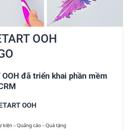
ETART OOH
dGO
OOH đã triển khai phần mềm
CRM
ETART OOH
ự kiện – Quảng cáo – Quà tặng