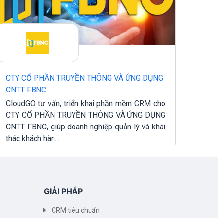
CTY CỔ PHẦN TRUYỀN THÔNG VÀ ỨNG DỤNG
CÔNG
CNTT FBNC
Clou
CloudGO tư vấn, triển khai phần mềm CRM cho
Công
CTY CỔ PHẦN TRUYỀN THÔNG VÀ ỨNG DỤNG
nghi
CNTT FBNC, giúp doanh nghiệp quản lý và khai
quả, 
thác khách hàn...
GIẢI PHÁP
CRM tiêu chuẩn