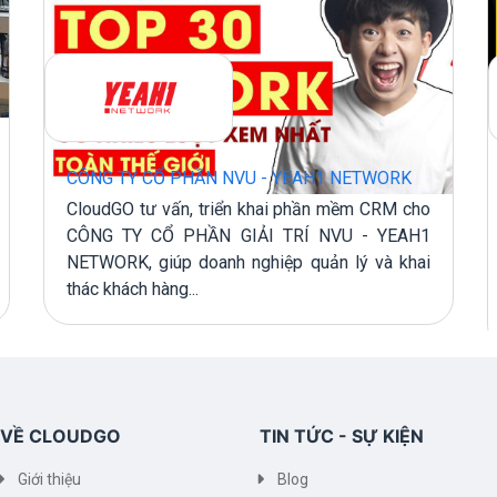
CÔNG TY CỔ PHẦN NVU - YEAH1 NETWORK
CloudGO tư vấn, triển khai phần mềm CRM cho
CÔNG TY CỔ PHẦN GIẢI TRÍ NVU - YEAH1
NETWORK, giúp doanh nghiệp quản lý và khai
thác khách hàng...
VỀ CLOUDGO
TIN TỨC - SỰ KIỆN
Giới thiệu
Blog