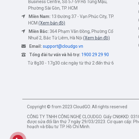
Business Centre, Số 57-59 Hồ Tùng Mậu,
Phường Sài Gòn, TP. HCM
Miền Nam:
13 Đường 37 - Vạn Phúc City, TP.
HCM
(Xem bản đồ)
Miền Bắc:
364 Phạm Văn Đồng, Phường Cổ
Nhuế 2, Bắc Từ Liêm, Hà Nội
(Xem bản đồ)
Email:
support@cloudgo.vn
Tổng đài tư vấn và hỗ trợ:
1900 29 29 90
Từ 8g30 - 17g30 các ngày từ thứ 2 đến thứ 6
Copyright © from 2023 CloudGO. All rights reserved
CÔNG TY TNHH CÔNG NGHỆ CLOUDGO. Giấy CNĐKKD: 03105
được sửa đổi lần thứ 7 ngày 29/03/2023. Cơ quan cấp: Ph
hoạch và Đầu tư TP. Hồ Chí Minh.