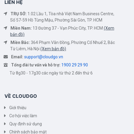
LIÊN HỆ
TRỤ SỞ:
1.02 Lầu 1, Tòa nhà Việt Nam Business Centre,
Số 57-59 Hồ Tùng Mậu, Phường Sài Gòn, TP. HCM
Miền Nam:
13 Đường 37 - Vạn Phúc City, TP. HCM
(Xem
bản đồ)
Miền Bắc:
364 Phạm Văn Đồng, Phường Cổ Nhuế 2, Bắc
Từ Liêm, Hà Nội
(Xem bản đồ)
Email:
support@cloudgo.vn
Tổng đài tư vấn và hỗ trợ:
1900 29 29 90
Từ 8g30 - 17g30 các ngày từ thứ 2 đến thứ 6
VỀ CLOUDGO
Giới thiệu
Cơ hội việc làm
Quy định sử dụng
Chính sách bảo mật