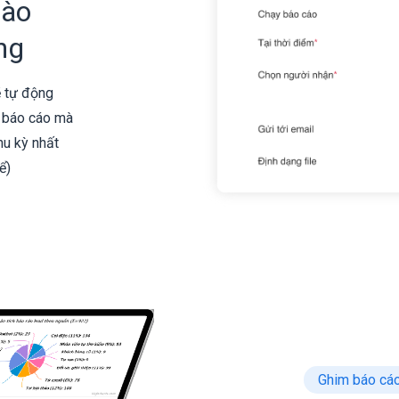
vào
ng
ẽ tự động
i báo cáo mà
hu kỳ nhất
ể)
Ghim báo cá