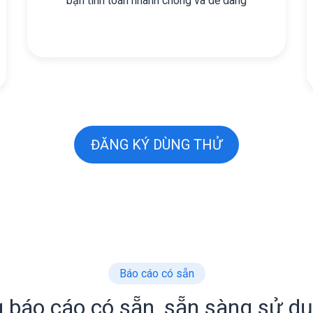
bạn tính toán nhanh chóng và dễ dàng
ĐĂNG KÝ DÙNG THỬ
Báo cáo có sẵn
 báo cáo có sẵn, sẵn sàng sử d