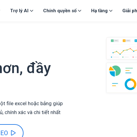
Trợ lý AI
Chính quyền số
Hạ tầng
Giải p
hơn, đầy
t file excel hoặc bảng giúp
 chính xác và chi tiết nhất
DEO