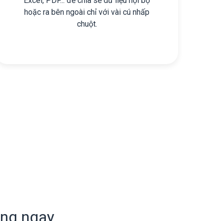
Excel, PDF... để chia sẻ dữ liệu nội bộ
hoặc ra bên ngoài chỉ với vài cú nhấp
chuột.
ụng ngay