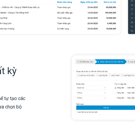
t kỳ
ể tự tạo các
lựa chọn bộ