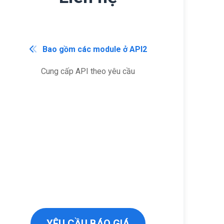
Bao gồm các module ở API2
Cung cấp API theo yêu cầu
YÊU CẦU BÁO GIÁ