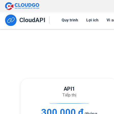
CloudAPI
Quy trình
Lợi ích
Vì 
API1
Tiếp thị
300.000
đ
/tháng