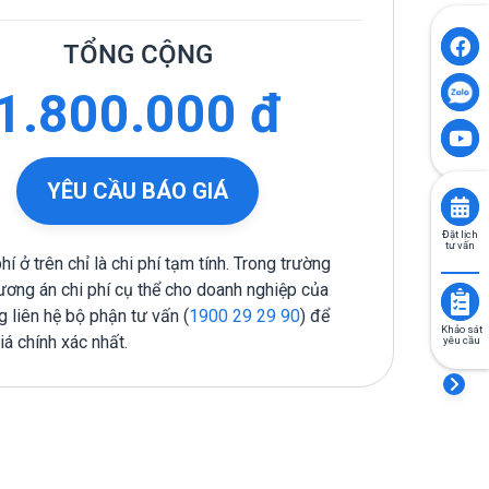
TỔNG CỘNG
1.800.000 đ
YÊU CẦU BÁO GIÁ
Đặt lịch
tư vấn
phí ở trên chỉ là chi phí tạm tính. Trong trường
ơng án chi phí cụ thể cho doanh nghiệp của
g liên hệ bộ phận tư vấn (
1900 29 29 90
) để
Khảo sát
á chính xác nhất.
yêu cầu