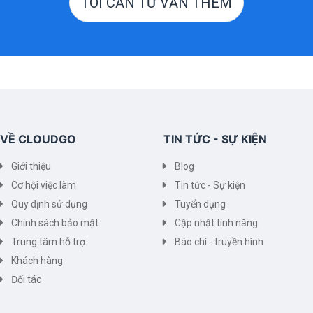
TÔI CẦN TƯ VẤN THÊM
VỀ CLOUDGO
TIN TỨC - SỰ KIỆN
Giới thiệu
Blog
Cơ hội việc làm
Tin tức - Sự kiện
Quy định sử dụng
Tuyển dụng
Chính sách bảo mật
Cập nhật tính năng
Trung tâm hỗ trợ
Báo chí - truyền hình
Khách hàng
Đối tác