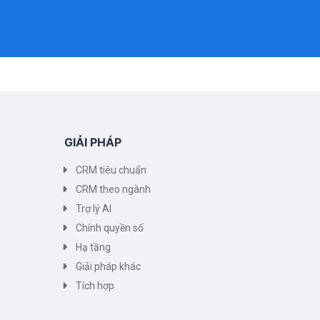
GIẢI PHÁP
CRM tiêu chuẩn
CRM theo ngành
Trợ lý AI
Chính quyền số
Hạ tầng
Giải pháp khác
Tích hợp