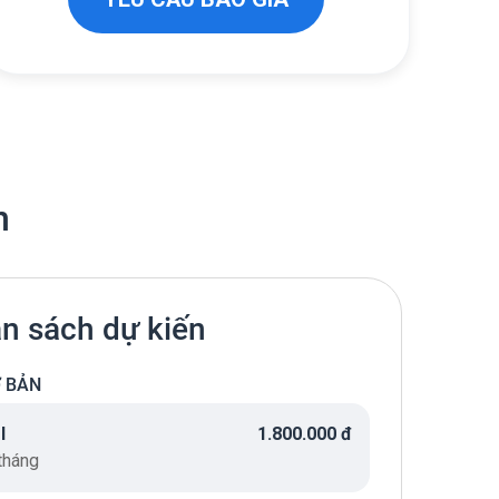
n
n sách dự kiến
Ơ BẢN
I
1.800.000 đ
tháng