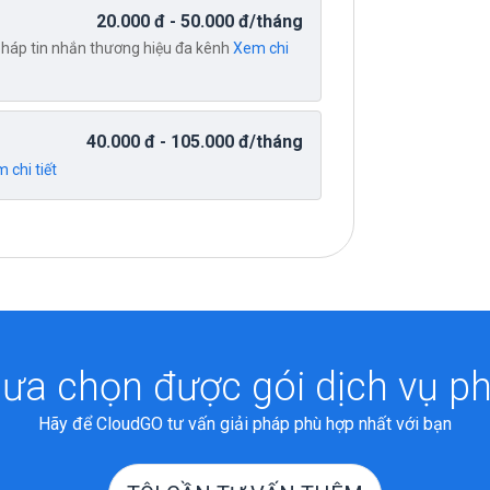
20.000
đ
- 50.000
đ
/tháng
 pháp tin nhắn thương hiệu đa kênh
Xem chi
40.000
đ
- 105.000
đ
/tháng
 chi tiết
ưa chọn được gói dịch vụ p
Hãy để CloudGO tư vấn giải pháp phù hợp nhất với bạn