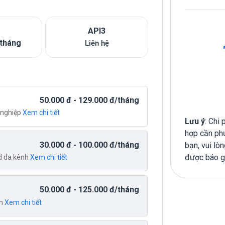
API3
/tháng
Liên hệ
50.000
đ
- 129.000
đ
/tháng
 nghiệp
Xem chi tiết
Lưu ý
: Chi 
hợp cần phư
30.000
đ
- 100.000
đ
/tháng
bạn, vui lòn
được báo gi
ad đa kênh
Xem chi tiết
50.000
đ
- 125.000
đ
/tháng
nh
Xem chi tiết