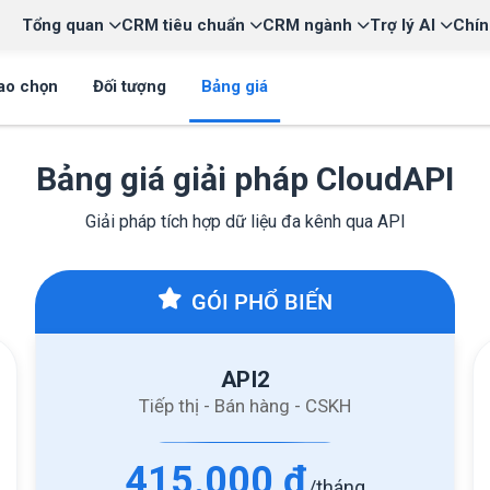
Tổng quan
CRM tiêu chuẩn
CRM ngành
Trợ lý AI
Chín
sao chọn
Đối tượng
Bảng giá
Bảng giá giải pháp CloudAPI
Giải pháp tích hợp dữ liệu đa kênh qua API
GÓI PHỔ BIẾN
API2
Tiếp thị - Bán hàng - CSKH
415.000
đ
/tháng