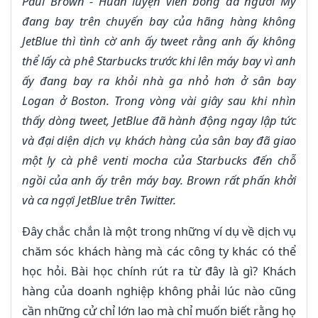
Paul Brown - Huấn luyện viên bóng đá người Mỹ
đang bay trên chuyến bay của hãng hàng không
JetBlue thì tình cờ anh ấy tweet rằng anh ấy không
thể lấy cà phê Starbucks trước khi lên máy bay vì anh
ấy đang bay ra khỏi nhà ga nhỏ hơn ở sân bay
Logan ở Boston. Trong vòng vài giây sau khi nhìn
thấy dòng tweet, JetBlue đã hành động ngay lập tức
và đại diện dịch vụ khách hàng của sân bay đã giao
một ly cà phê venti mocha của Starbucks đến chỗ
ngồi của anh ấy trên máy bay. Brown rất phấn khởi
và ca ngợi JetBlue trên Twitter.
Đây chắc chắn là một trong những ví dụ về dịch vụ
chăm sóc khách hàng mà các công ty khác có thể
học hỏi. Bài học chính rút ra từ đây là gì? Khách
hàng của doanh nghiệp không phải lúc nào cũng
cần những cử chỉ lớn lao mà chỉ muốn biết rằng họ