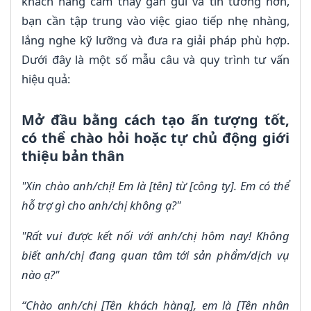
khách hàng cảm thấy gần gũi và tin tưởng hơn,
bạn cần tập trung vào việc giao tiếp nhẹ nhàng,
lắng nghe kỹ lưỡng và đưa ra giải pháp phù hợp.
Dưới đây là một số mẫu câu và quy trình tư vấn
hiệu quả:
Mở đầu bằng cách tạo ấn tượng tốt,
có thể chào hỏi hoặc tự chủ động giới
thiệu bản thân
"Xin chào anh/chị! Em là [tên] từ [công ty]. Em có thể
hỗ trợ gì cho anh/chị không ạ?"
"Rất vui được kết nối với anh/chị hôm nay! Không
biết anh/chị đang quan tâm tới sản phẩm/dịch vụ
nào ạ?"
“Chào anh/chị [Tên khách hàng], em là [Tên nhân