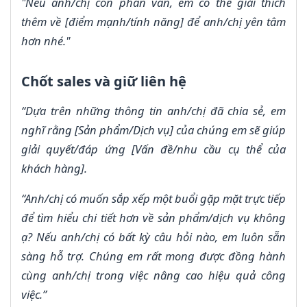
"Nếu anh/chị còn phân vân, em có thể giải thích
thêm về [điểm mạnh/tính năng] để anh/chị yên tâm
hơn nhé."
Chốt sales và giữ liên hệ
“Dựa trên những thông tin anh/chị đã chia sẻ, em
nghĩ rằng [Sản phẩm/Dịch vụ] của chúng em sẽ giúp
giải quyết/đáp ứng [Vấn đề/nhu cầu cụ thể của
khách hàng].
“Anh/chị có muốn sắp xếp một buổi gặp mặt trực tiếp
để tìm hiểu chi tiết hơn về sản phẩm/dịch vụ không
ạ? Nếu anh/chị có bất kỳ câu hỏi nào, em luôn sẵn
sàng hỗ trợ. Chúng em rất mong được đồng hành
cùng anh/chị trong việc nâng cao hiệu quả công
việc.”