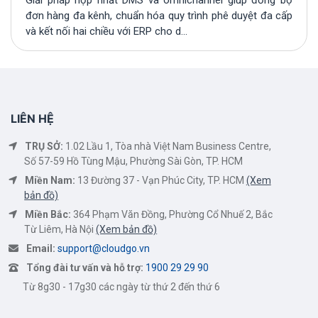
đơn hàng đa kênh, chuẩn hóa quy trình phê duyệt đa cấp
và kết nối hai chiều với ERP cho d...
LIÊN HỆ
TRỤ SỞ:
1.02 Lầu 1, Tòa nhà Việt Nam Business Centre,
Số 57-59 Hồ Tùng Mậu, Phường Sài Gòn, TP. HCM
Miền Nam:
13 Đường 37 - Vạn Phúc City, TP. HCM
(Xem
bản đồ)
Miền Bắc:
364 Phạm Văn Đồng, Phường Cổ Nhuế 2, Bắc
Từ Liêm, Hà Nội
(Xem bản đồ)
Email:
support@cloudgo.vn
Tổng đài tư vấn và hỗ trợ:
1900 29 29 90
Từ 8g30 - 17g30 các ngày từ thứ 2 đến thứ 6